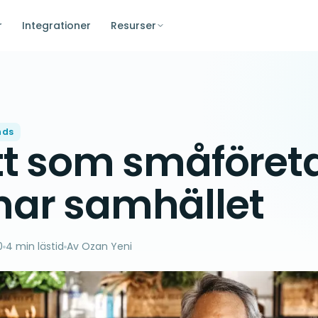
r
Integrationer
Resurser
nds
tt som småföret
ar samhället
0
4 min lästid
Av Ozan Yeni