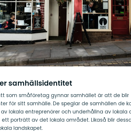
r samhällsidentitet
ätt som småföretag gynnar samhället är att de blir
ter för sitt samhälle. De speglar de samhällen de 
av lokala entreprenörer och underhållna av lokala a
ett porträtt av det lokala området. Likaså blir dess
okala landskapet.