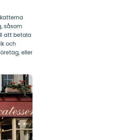
skatterna
ag, såsom
l att betala
ik och
öretag, eller