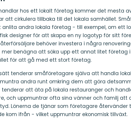
handlar hos ett lokalt företag kommer det mesta 
 att cirkulera tillbaka till det lokala samhället. Sm
 anlita andra lokala företag - till exempel, om ett lok
fisk designer för att skapa en ny logotyp för sitt före
 återförsäljare behöver investera i några renovering
mer benägna att söka upp ett annat litet företag i s
let för att gå med ett stort företag.
tt tenderar småföretagare själva att handla lokal
ppmuntra andra runt omkring dem att göra detsamm
tenderar att äta på lokala restauranger och handl
are, och uppmuntrar ofta sina vänner och familj att 
yd. Lönerna de tjänar som företagare återvänder ti
e kom ifrån - vilket uppmuntrar ekonomisk tillväxt.