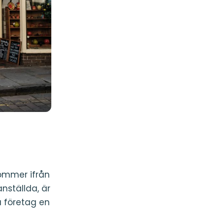
kommer ifrån
nställda, är
a företag en