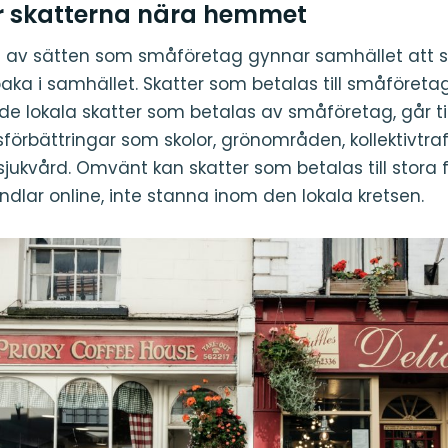
er skatterna nära hemmet
tt av sätten som småföretag gynnar samhället att 
baka i samhället. Skatter som betalas till småföret
 de lokala skatter som betalas av småföretag, går til
förbättringar som skolor, grönområden, kollektivtraf
jukvård. Omvänt kan skatter som betalas till stora f
dlar online, inte stanna inom den lokala kretsen.