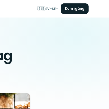
🇸🇪
Kom igång
SV-SE
ag