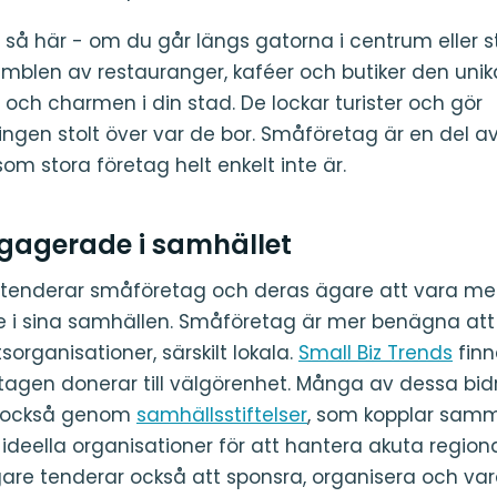
 så här - om du går längs gatorna i centrum eller 
mblen av restauranger, kaféer och butiker den unik
och charmen i din stad. De lockar turister och gör
ningen stolt över var de bor. Småföretag är en del a
som stora företag helt enkelt inte är.
ngagerade i samhället
tenderar småföretag och deras ägare att vara me
i sina samhällen. Småföretag är mer benägna att bi
organisationer, särskilt lokala.
Small Biz Trends
finn
agen donerar till välgörenhet. Många av dessa bid
s också genom
samhällsstiftelser
, som kopplar samm
ideella organisationer för att hantera akuta region
re tenderar också att sponsra, organisera och var