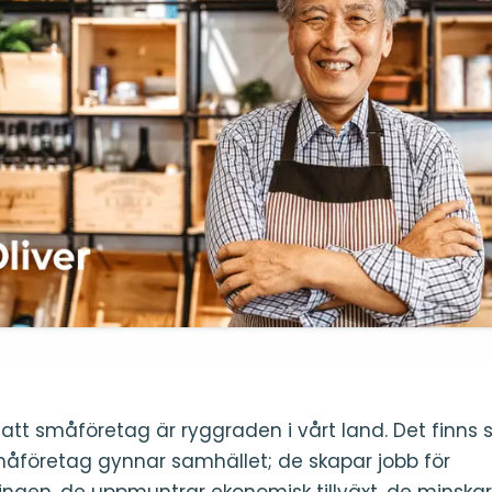
 att småföretag är ryggraden i vårt land. Det finn
åföretag gynnar samhället; de skapar jobb för
ningen, de uppmuntrar ekonomisk tillväxt, de minskar