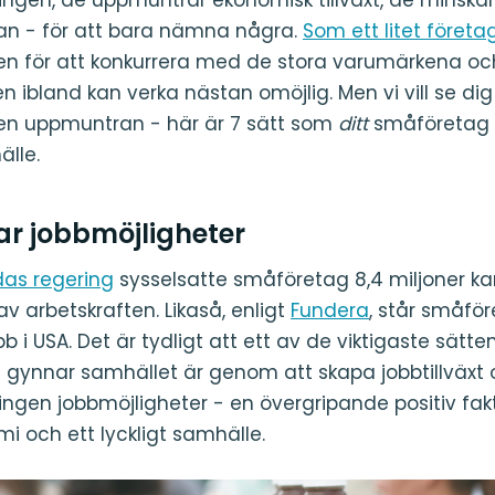
an - för att bara nämna några.
Som ett litet företa
en för att konkurrera med de stora varumärkena och
 ibland kan verka nästan omöjlig. Men vi vill se dig
iten uppmuntran - här är 7 sätt som
ditt
småföretag h
älle.
ar jobbmöjligheter
as regering
sysselsatte småföretag 8,4 miljoner k
 av arbetskraften. Likaså, enligt
Fundera
, står småför
b i USA. Det är tydligt att ett av de viktigaste sätt
gynnar samhället är genom att skapa jobbtillväxt
ingen jobbmöjligheter - en övergripande positiv fakt
i och ett lyckligt samhälle.