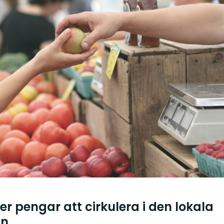
er pengar att cirkulera i den lokala
in