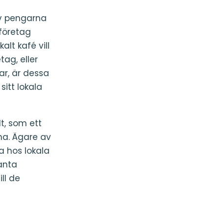
av pengarna
åföretag
alt kafé vill
tag, eller
ar, är dessa
itt lokala
t, som ett
a. Ägare av
a hos lokala
anta
ll de