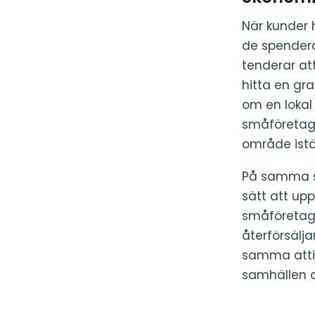
När kunder 
de spenderar
tenderar att
hitta en gra
om en lokal
småföretag 
område istäl
På samma sä
sätt att u
småföretag 
återförsälj
samma attit
samhällen d