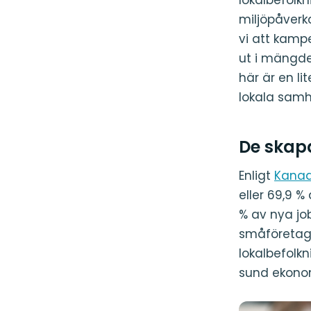
miljöpåverk
vi att kamp
ut i mängden
här är en l
lokala samh
De skap
Enligt
Kanad
eller 69,9 %
% av nya job
småföretag 
lokalbefolkn
sund ekonom