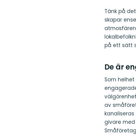
Tänk på det
skapar ense
atmosfären 
lokalbefolk
på ett sätt 
De är e
Som helhet 
engagerade 
välgörenhets
av småföret
kanalisera
givare med 
Småföretaga