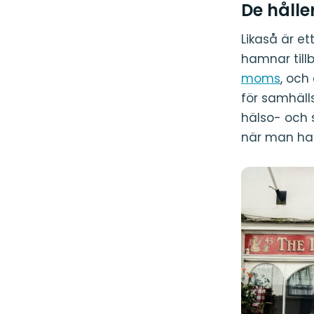
De håll
Likaså är e
hamnar till
moms
, och
för samhälls
hälso- och s
när man han