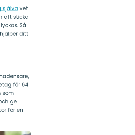
g själva
vet
 att sticka
 lyckas. Så
jälper ditt
anadensare,
etag för 64
en som
 och ge
or för en