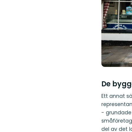
De bygge
Ett annat s
representan
- grundade 
småföretag 
del av det l