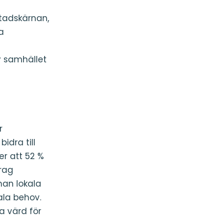
stadskärnan,
a
v samhället
r
dra till
er att 52 %
rag
an lokala
ala behov.
a värd för