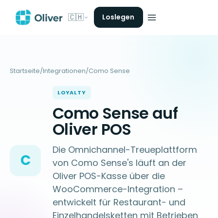
🇨🇭
Loslegen
Startseite
/
Integrationen
/
Como Sense
LOYALTY
Como Sense auf
Oliver POS
Die Omnichannel-Treueplattform
C
von Como Sense's läuft an der
Oliver POS-Kasse über die
WooCommerce-Integration –
entwickelt für Restaurant- und
Einzelhandelsketten mit Betrieben