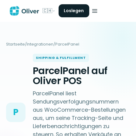
🇨🇭
Loslegen
Startseite
/
Integrationen
/
ParcelPanel
SHIPPING & FULFILLMENT
ParcelPanel auf
Oliver POS
ParcelPanel liest
Sendungsverfolgungsnummern
aus WooCommerce-Bestellungen
P
aus, um seine Tracking-Seite und
Lieferbenachrichtigungen zu
steuern. So erhalten Verkäufe an