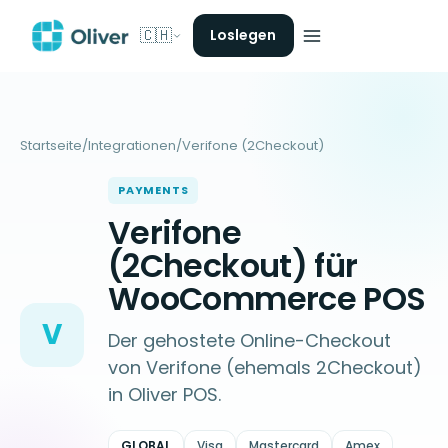
🇨🇭
Loslegen
Startseite
/
Integrationen
/
Verifone (2Checkout)
PAYMENTS
Verifone
(2Checkout) für
WooCommerce POS
V
Der gehostete Online-Checkout
von Verifone (ehemals 2Checkout)
in Oliver POS.
GLOBAL
Visa
Mastercard
Amex