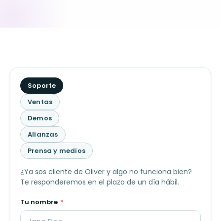
¿De
Soporte
qué
Ventas
se
Demos
trata?
Alianzas
Prensa y medios
¿Ya sos cliente de Oliver y algo no funciona bien?
Te responderemos en el plazo de un día hábil.
Tu nombre
*