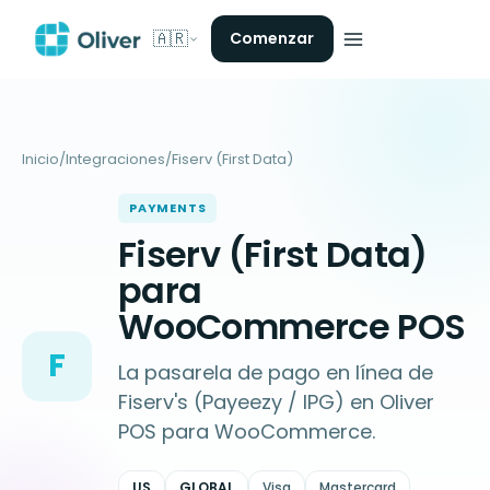
🇦🇷
Comenzar
Inicio
/
Integraciones
/
Fiserv (First Data)
PAYMENTS
Fiserv (First Data)
para
WooCommerce POS
F
La pasarela de pago en línea de
Fiserv's (Payeezy / IPG) en Oliver
POS para WooCommerce.
US
GLOBAL
Visa
Mastercard