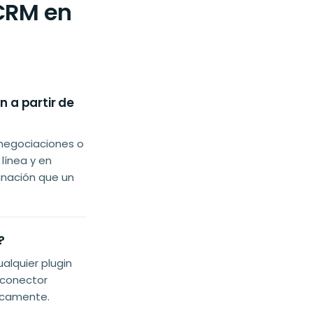
CRM en
 a partir de
 negociaciones o
línea y en
gnación que un
?
lquier plugin
 conector
icamente.