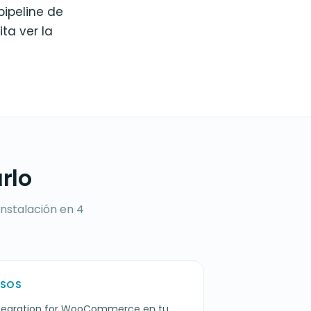
pipeline de
ta ver la
rlo
instalación en 4
ASOS
Integration for WooCommerce en tu