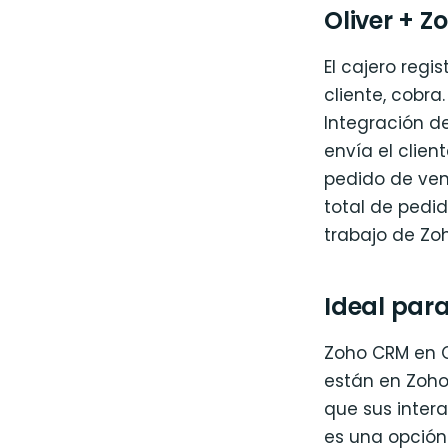
Oliver + Z
El cajero regi
cliente, cobr
Integración d
envía el clie
pedido de vent
total de pedid
trabajo de Zo
Ideal para
Zoho CRM en O
están en Zoho
que sus inter
es una opción