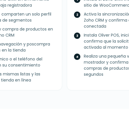
aja registradora
sitio de WooCommerc
da comparten un solo perfil
Activa la sincronizaci
a de segmentos
Zoho CRM y confirma
conectada
l y compra de productos en
oho CRM
Instala Oliver POS, ini
confirma que la solici
, navegación y poscompra
activada al momento
 en la tienda
Realiza una pequeña v
nico o el teléfono del
mostrador y confirma q
on su consentimiento
compras de producto
 mismas listas y las
segundos
tienda en línea