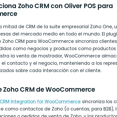
iona Zoho CRM con Oliver POS para
erce
a mitad de CRM de la suite empresarial Zoho One, ut
sas del mercado medio en todo el mundo. El plug
de Zoho CRM para WooCommerce sincroniza cliente
didos como negocios y productos como productos 
gistra la venta de mostrador, WooCommerce almac
 el contacto y el negocio, manteniendo a los repr
zados sobre cada interacción con el cliente.
ae Zoho CRM de WooCommerce
 CRM Integration for WooCommerce
sincroniza los c
como contactos de Zoho (o cuentas, para B2B), l
iones o pedidos de venta de Zoho, y los product