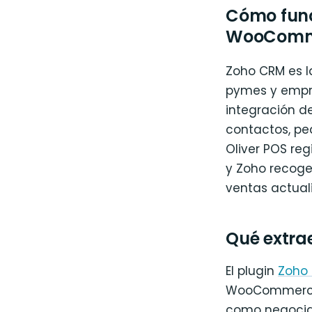
Cómo func
WooComm
Zoho CRM es l
pymes y empre
integración 
contactos, pe
Oliver POS re
y Zoho recoge
ventas actuali
Qué extr
El plugin
Zoho
WooCommerce 
como negociac