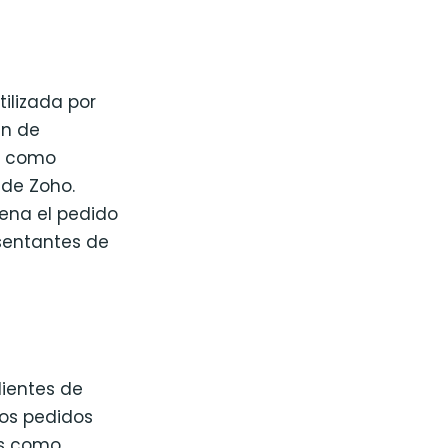
ilizada por
in de
s como
de Zoho.
ena el pedido
esentantes de
lientes de
os pedidos
os como