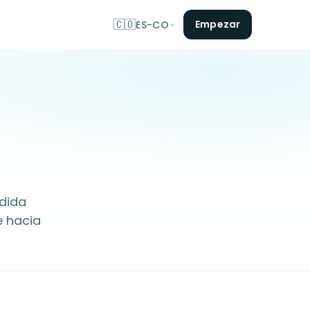
🇨🇴
Empezar
ES-CO
dida
e hacia