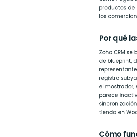
productos de 
los comercian
Por qué l
Zoho CRM se b
de blueprint, 
representantes
registro suby
el mostrador,
parece inacti
sincronizació
tienda en Woo
Cómo func