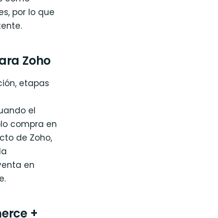
s, por lo que
ente.
para Zoho
ción, etapas
cuando el
solo compra en
cto de Zoho,
la
venta en
e.
erce +