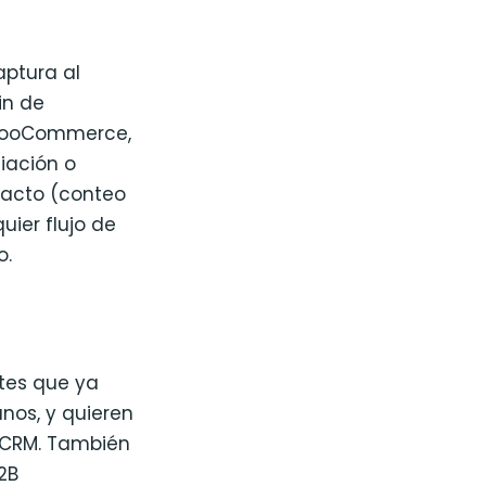
aptura al
in de
 WooCommerce,
iación o
ntacto (conteo
uier flujo de
o.
ntes que ya
nos, y quieren
o CRM. También
2B