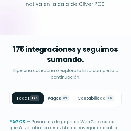
nativa en la caja de Oliver POS.
175 integraciones y seguimos
sumando.
Elige una categoría o explora la lista completa a
continuación.
Todas
Pagos
Contabilidad
Fide
175
63
30
PAGOS
—
Pasarelas de pago de WooCommerce
que Oliver abre en una vista de navegador dentro