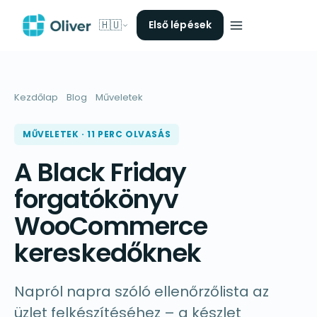
🇭🇺
Első lépések
Kezdőlap
Blog
Műveletek
MŰVELETEK · 11 PERC OLVASÁS
A Black Friday
forgatókönyv
WooCommerce
kereskedőknek
Napról napra szóló ellenőrzőlista az
üzlet felkészítéséhez – a készlet