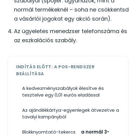
szabályai (spojler: ugyanazok, mint a
normál termékeknél – soha ne csökkentsd
a vásárlói jogokat egy akció során).
Az ügyeletes menedzser telefonszáma és
az eszkalációs szabály.
INDÍTÁS ELŐTT: A POS-RENDSZER
BEÁLLÍTÁSA
A kedvezményszabályok élesítve és
tesztelve egy 0,01 eurós eladással
Az ajándékkártya-egyenlegek átvezetve a
tavalyi kampányból
Blokknyomtató-tekercs
a normál 3-