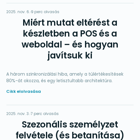
IS
2025. nov. 6.
KÉSZLET
9 perc olvasás
Miért mutat eltérést a
készletben a POS és a
weboldal – és hogyan
javítsuk ki
A három szinkronizálási hiba, amely a túlértékesítések
80%-át okozza, és egy letisztultabb architektúra.
Cikk elolvasása
TS
2025. nov. 3.
CSAPAT
7 perc olvasás
Szezonális személyzet
felvétele (és betanítása)