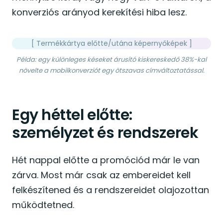
konverziós arányod kerekítési hiba lesz.
[ Termékkártya előtte/utána képernyőképek ]
Példa: egy különleges késeket árusító kiskereskedő 38%-kal
növelte a mobilkonverziót egy ötszavas címváltoztatással.
Egy héttel előtte:
személyzet és rendszerek
Hét nappal előtte a promóciód már le van
zárva. Most már csak az embereidet kell
felkészítened és a rendszereidet olajozottan
működtetned.