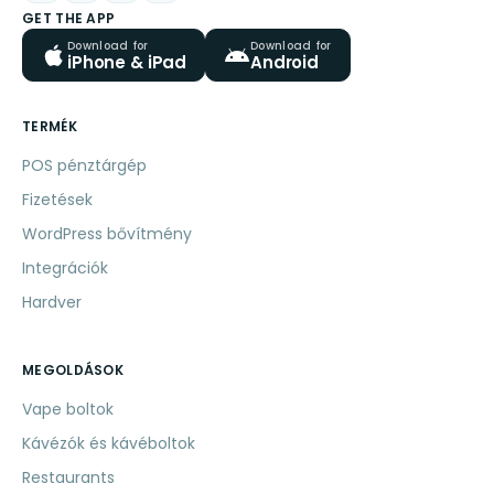
GET THE APP
Download for
Download for
iPhone & iPad
Android
TERMÉK
POS pénztárgép
Fizetések
WordPress bővítmény
Integrációk
Hardver
MEGOLDÁSOK
Vape boltok
Kávézók és kávéboltok
Restaurants