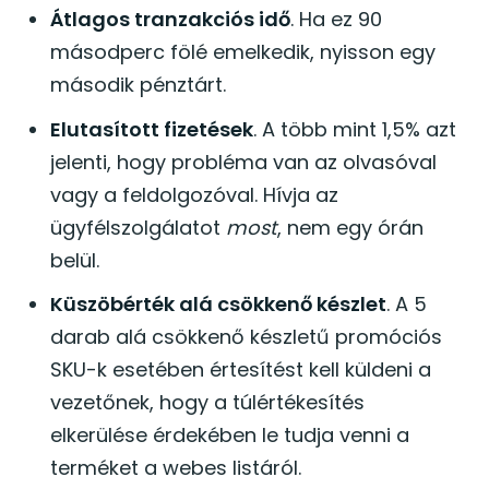
Átlagos tranzakciós idő
. Ha ez 90
másodperc fölé emelkedik, nyisson egy
második pénztárt.
Elutasított fizetések
. A több mint 1,5% azt
jelenti, hogy probléma van az olvasóval
vagy a feldolgozóval. Hívja az
ügyfélszolgálatot
most
, nem egy órán
belül.
Küszöbérték alá csökkenő készlet
. A 5
darab alá csökkenő készletű promóciós
SKU-k esetében értesítést kell küldeni a
vezetőnek, hogy a túlértékesítés
elkerülése érdekében le tudja venni a
terméket a webes listáról.