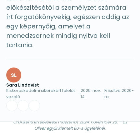
előkészítésétől a személyzet számára
írt forgatókönyvekig, egészen addig az
egy képernyőig, amelyet a
menedzsernek mindig nyitva kell
tartania.
SL
Sara Lindqvist
Kiskereskedelmi sikerekért felelős
2025. nov.
Frissítve 2026-
vezető
14.
ra
Óránkénti értékesítési műszerfal, 2024. november 28. – az
Oliver egyik kiemelt EU-s ügyfelénél.