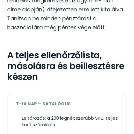
rendelés megkeresése az ügyfél e-mail
címe alapján) kifejezetten erre lett kitalálva.
Tanítson be minden pénztárost a
használatára még péntek vége előtt.
A teljes ellenőrzőlista,
másolásra és beillesztésre
készen
T-14 NAP – KATALÓGUS
Leltározás: a 200 legnépszerűbb SKU, teljes
körű számlálás