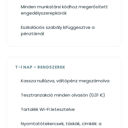
Minden munkatársi kódhoz megerősített
engedélyszerepkörök
Eszkalációs szabály kifüggesztve a
pénztárnál
T-1 NAP – RENDSZEREK
Kassza nullázva, váltópénz megszámolva
Tesztranzakció minden olvasón (0,01 €)
Tartalék Wi-Fi letesztelve
Nyomtatótekercsek, táskák, címkék: a