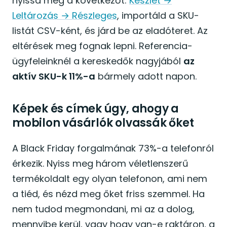
nyissa meg a következőt:
Készlet →
Leltározás → Részleges
, importáld a SKU-
listát CSV-ként, és járd be az eladóteret. Az
eltérések meg fognak lepni. Referencia-
ügyfeleinknél a kereskedők nagyjából
az
aktív SKU-k 11%-a
bármely adott napon.
Képek és címek úgy, ahogy a
mobilon vásárlók olvassák őket
A Black Friday forgalmának 73%-a telefonról
érkezik. Nyiss meg három véletlenszerű
termékoldalt egy olyan telefonon, ami nem
a tiéd, és nézd meg őket friss szemmel. Ha
nem tudod megmondani, mi az a dolog,
mennyibe kerül, vagy hogy van-e raktáron, a