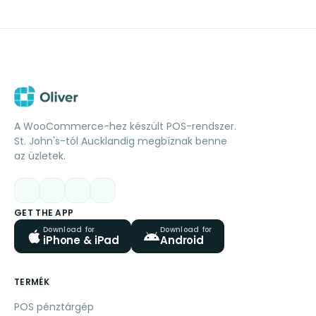
A WooCommerce-hez készült POS-rendszer.
St. John's-tól Aucklandig megbíznak benne
az üzletek.
GET THE APP
Download for
Download for
iPhone & iPad
Android
TERMÉK
POS pénztárgép