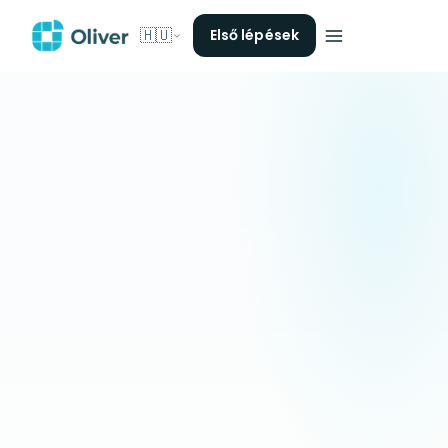
🇭🇺
Első lépések