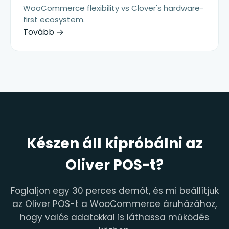
WooCommerce flexibility vs Clover's hardware-
first ecosystem.
Tovább →
Készen áll kipróbálni az
Oliver POS-t?
Foglaljon egy 30 perces demót, és mi beállítjuk
az Oliver POS-t a WooCommerce áruházához,
hogy valós adatokkal is láthassa működés