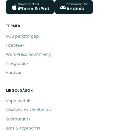
Download for
Download for
iPhone & iPad
Android
TERMÉK
POS pénztárgép
Fizetések
WordPress bővítmény
Integrációk
Hardver
MEGOLDÁSOK
Vape boltok
Kávézók és kávéboltok
Restaurants
Bars & taprooms