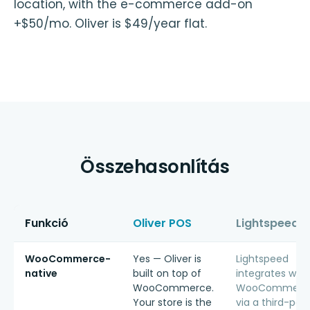
location, with the e-commerce add-on
+$50/mo. Oliver is $49/year flat.
Összehasonlítás
Funkció
Oliver POS
Lightspeed
WooCommerce-
Yes — Oliver is
Lightspeed
native
built on top of
integrates with
WooCommerce.
WooCommerc
Your store is the
via a third-par