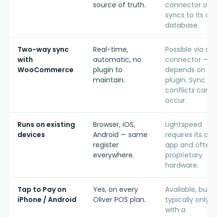
source of truth.
connector or
syncs to its ow
database.
Two-way sync
Real-time,
Possible via a
with
automatic, no
connector —
WooCommerce
plugin to
depends on th
maintain.
plugin. Sync
conflicts can
occur.
Runs on existing
Browser, iOS,
Lightspeed
devices
Android — same
requires its ow
register
app and often
everywhere.
proprietary
hardware.
Tap to Pay on
Yes, on every
Available, but
iPhone / Android
Oliver POS plan.
typically only
with a