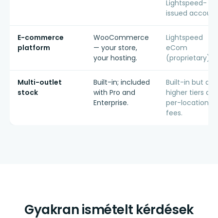
Lightspeed-
issued account
E-commerce
WooCommerce
Lightspeed
platform
— your store,
eCom
your hosting.
(proprietary).
Multi-outlet
Built-in; included
Built-in but at
stock
with Pro and
higher tiers an
Enterprise.
per-location
fees.
Gyakran ismételt kérdések