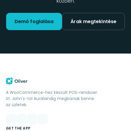
közben.
Demó foglalása
Árak megtekintése
A WooCommerce-hez készült POS-rendszer.
St. John's-tól Aucklandig megbíznak benne
az üzletek.
GET THE APP