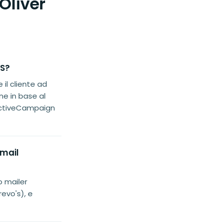
Oliver
OS?
 il cliente ad
ne in base al
ActiveCampaign
email
o mailer
evo's), e