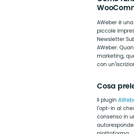
WooComm
AWeber è una d
piccole impres
Newsletter Sub
AWeber. Quand
marketing, que
con un'iscrizi
Cosa pre
Il plugin
AWebe
l'opt-in al ch
consenso in un
autoresponder
piattaforma.