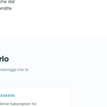
nche dal
ondite
rlo
 passaggi che la
ASSAGGI
letter Subscription for