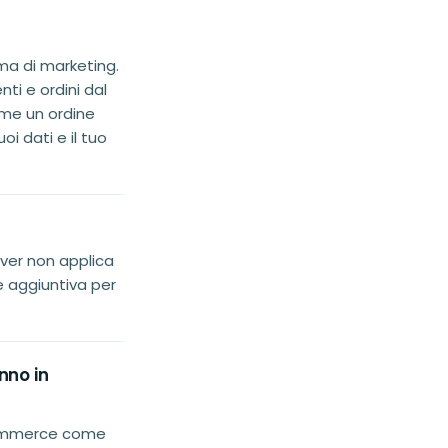
ma di marketing.
i e ordini dal
ome un ordine
oi dati e il tuo
ver non applica
e aggiuntiva per
nno in
oCommerce come