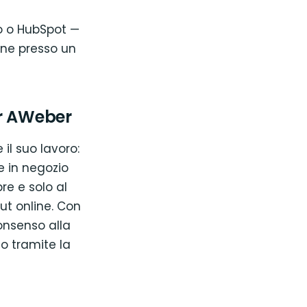
o o HubSpot —
ione presso un
er AWeber
l suo lavoro:
e in negozio
e e solo al
ut online. Con
consenso alla
o tramite la