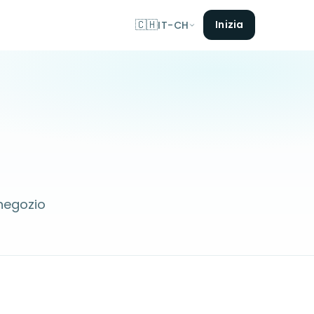
🇨🇭
Inizia
IT-CH
 negozio