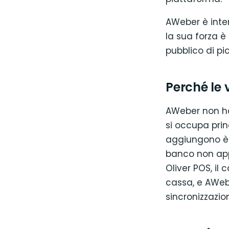
AWeber è inte
la sua forza è
pubblico di pi
Perché le 
AWeber non ha
si occupa prin
aggiungono è 
banco non app
Oliver POS, il
cassa, e AWeb
sincronizzaz