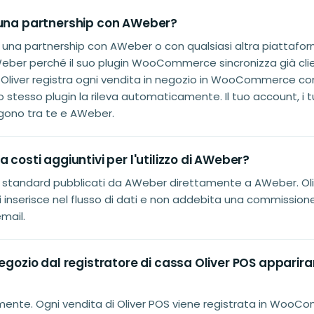
 una partnership con AWeber?
a una partnership con AWeber o con qualsiasi altra piattafor
er perché il suo plugin WooCommerce sincronizza già client
 Oliver registra ogni vendita in negozio in WooCommerce c
o stesso plugin la rileva automaticamente. Il tuo account, i tu
gono tra te e AWeber.
a costi aggiuntivi per l'utilizzo di AWeber?
zi standard pubblicati da AWeber direttamente a AWeber. Oli
 si inserisce nel flusso di dati e non addebita una commission
mail.
negozio dal registratore di cassa Oliver POS apparira
mente. Ogni vendita di Oliver POS viene registrata in Wo