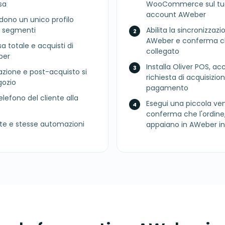
sa
WooCommerce sul tuo
account AWeber
vidono un unico profilo
i segmenti
Abilita la sincronizzazio
AWeber e conferma c
sa totale e acquisti di
collegato
ber
Installa Oliver POS, a
azione e post-acquisto si
richiesta di acquisizio
gozio
pagamento
telefono del cliente alla
Esegui una piccola ven
conferma che l'ordine, i
ste e stesse automazioni
appaiano in AWeber in