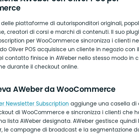
erce
elle piattaforme di autorisponditori originali, popol
e, creatori di corsi e marchi di contenuti. Il suo plu
scription per WooCommerce sincronizza i clienti nell
o Oliver POS acquisisce un cliente in negozio con i
l contatto finisce in AWeber nello stesso modo in 
one durante il checkout online.
leva AWeber da WooCommerce
r Newsletter Subscription
aggiunge una casella di c
eckout di WooCommerce e sincronizza i clienti che h
a lista AWeber designata. AWeber gestisce quindi le
, le campagne di broadcast e la segmentazione da