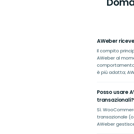
Doman
AWeber riceve 
Il compito princi
AWeber al moment
comportamento d
è più adatta; AW
Posso usare A
transazionali?
Sì. WooCommerce 
transazionale (o
AWeber gestisce 