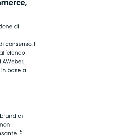
mmerce,
zione di
 consenso. Il
all'elenco
i AWeber,
 in base a
 brand di
 non
sante. È