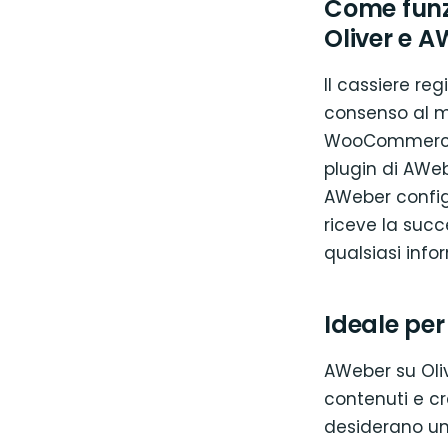
Come funz
Oliver e 
Il cassiere reg
consenso al ma
WooCommerce a
plugin di AWeb
AWeber configu
riceve la suc
qualsiasi info
Ideale pe
AWeber su Oliv
contenuti e cr
desiderano un