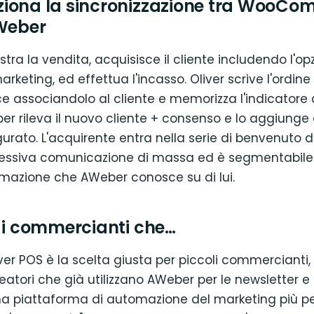
iona la sincronizzazione tra WooCo
AWeber
istra la vendita, acquisisce il cliente includendo l'op
rketing, ed effettua l'incasso. Oliver scrive l'ordine
ssociandolo al cliente e memorizza l'indicatore di
er rileva il nuovo cliente + consenso e lo aggiunge 
rato. L'acquirente entra nella serie di benvenuto d
cessiva comunicazione di massa ed è segmentabile
rmazione che AWeber conosce su di lui.
r i commercianti che…
er POS è la scelta giusta per piccoli commercianti,
eatori che già utilizzano AWeber per le newsletter e
a piattaforma di automazione del marketing più pe