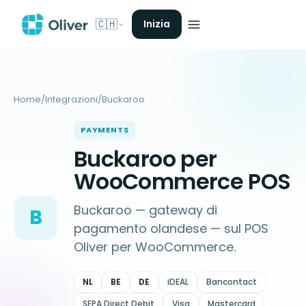
🇨🇭
Inizia
Home
/
Integrazioni
/
Buckaroo
PAYMENTS
Buckaroo per
WooCommerce POS
Buckaroo — gateway di
B
pagamento olandese — sul POS
Oliver per WooCommerce.
NL
BE
DE
iDEAL
Bancontact
SEPA Direct Debit
Visa
Mastercard