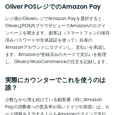
Oliver POSレジでのAmazon Pay
レジ係がOliverレジでAmazon Payを選択すると、
OliverはPOS内ブラウザビューでAmazonのログイ
ンページを開きます。顧客は（スマートフォンの保存
済みパスワードや生体認証を使って）自身の
Amazonアカウントにログインし、支払いを承認し
ます。Amazonが登録済みのカードで支払いを処理
し、OliverがWooCommerceの注文を記録します。
実際にカウンターでこれを使うのは
誰？
少数ながら増え続けている顧客層（特にAmazon
Payの消費者への普及率が高いドイツや英国）は、カ
ード情報を入力するよりもAmazonログインで支払