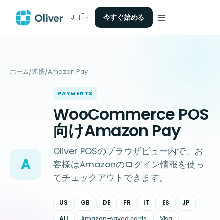
🇯🇵
今すぐ始める
ホーム
/
連携
/
Amazon Pay
PAYMENTS
WooCommerce POS
向けAmazon Pay
Oliver POSのブラウザビュー内で、お
A
客様はAmazonのログイン情報を使っ
てチェックアウトできます。
US
GB
DE
FR
IT
ES
JP
AU
Amazon-saved cards
Visa