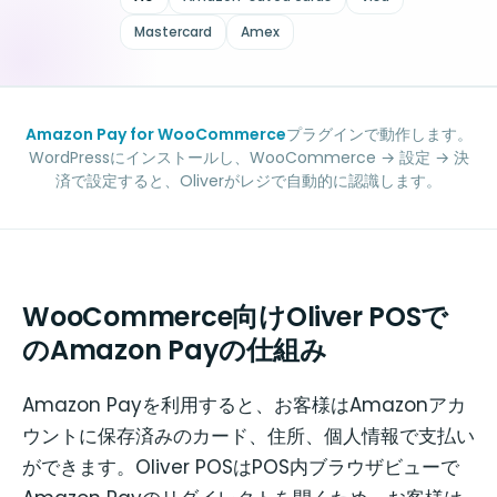
Mastercard
Amex
Amazon Pay for WooCommerce
プラグインで動作します。
WordPressにインストールし、WooCommerce → 設定 → 決
済で設定すると、Oliverがレジで自動的に認識します。
WooCommerce向けOliver POSで
のAmazon Payの仕組み
Amazon Payを利用すると、お客様はAmazonアカ
ウントに保存済みのカード、住所、個人情報で支払い
ができます。Oliver POSはPOS内ブラウザビューで