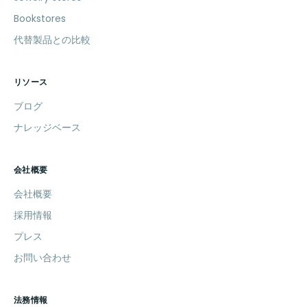
Bookstores
代替製品との比較
リソース
ブログ
ナレッジベース
会社概要
会社概要
採用情報
プレス
お問い合わせ
法務情報