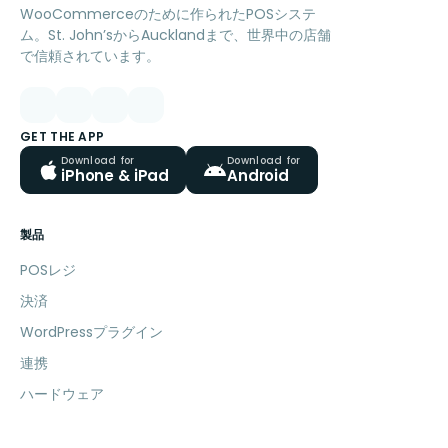
WooCommerceのために作られたPOSシステ
ム。St. John’sからAucklandまで、世界中の店舗
で信頼されています。
GET THE APP
Download for
Download for
iPhone & iPad
Android
製品
POSレジ
決済
WordPressプラグイン
連携
ハードウェア