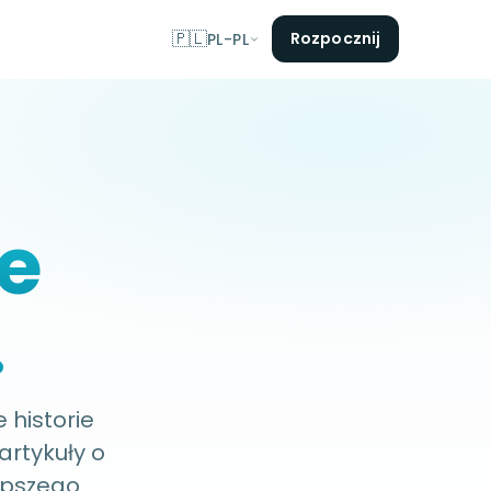
🇵🇱
Rozpocznij
PL-PL
e
.
 historie
artykuły o
epszego