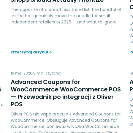
O
The opposite of a breathless trend list: the handful of
shifts that genuinely move the needle for small,
O
independent retailers in 2026 — and what to ignore.
O
I
W
s
Przeczytaj artykuł
P
AC
19 maj 2026
LOYALTY
8
min. czytania
1
Advanced Coupons for
S
WooCommerce WooCommerce POS
P
— Przewodnik po integracji z Oliver
e
O
POS
 +
A
W
Oliver POS nie współpracuje z Advanced Coupons for
W
WooCommerce. Obsługuje Advanced Coupons for
w
WooCommerce, ponieważ wtyczka WooCommerce
już obsługuje Twój program lojalnościowy — a Oliver