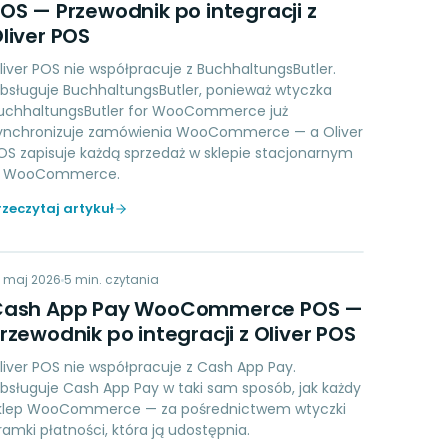
OS — Przewodnik po integracji z
liver POS
liver POS nie współpracuje z BuchhaltungsButler.
bsługuje BuchhaltungsButler, ponieważ wtyczka
uchhaltungsButler for WooCommerce już
ynchronizuje zamówienia WooCommerce — a Oliver
OS zapisuje każdą sprzedaż w sklepie stacjonarnym
 WooCommerce.
rzeczytaj artykuł
CA
9 maj 2026
PAYMENTS
5
min. czytania
Cash App Pay WooCommerce POS —
rzewodnik po integracji z Oliver POS
liver POS nie współpracuje z Cash App Pay.
bsługuje Cash App Pay w taki sam sposób, jak każdy
klep WooCommerce — za pośrednictwem wtyczki
ramki płatności, która ją udostępnia.