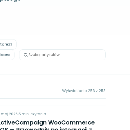
Store
23
ison
8
Wyświetlanie
253
z
253
AW
9 maj 2026
MARKETING
5
min. czytania
ActiveCampaign WooCommerce
OS — Przewodnik po integracji z