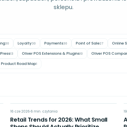
sklepu.
ing
Loyalty
Payments
Point of Sale
Online 
30
30
30
27
Press
Oliver POS Extensions & Plugins
Oliver POS Compar
13
10
Product Road Map
1
RT
16 cze 2026
RETAIL TIPS & TRENDS
6
min. czytania
1
Retail Trends for 2026: What Small
Shops Should Actually Prioritize
P