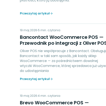
płatności, która ją udostępnia.
Przeczytaj artykuł
BW
19 maj 2026
PAYMENTS
5
min. czytania
Bancontact WooCommerce POS —
Przewodnik po integracji z Oliver PO
Oliver POS nie współpracuje z Bancontact. Obsługuj
Bancontact w taki sam sposób, jak każdy sklep
WooCommerce — za pośrednictwem dowolnej
wtyczki WooCommerce, której sprzedawca już uży
do udostępniania
Przeczytaj artykuł
BW
19 maj 2026
MARKETING
4
min. czytania
Brevo WooCommerce POS —