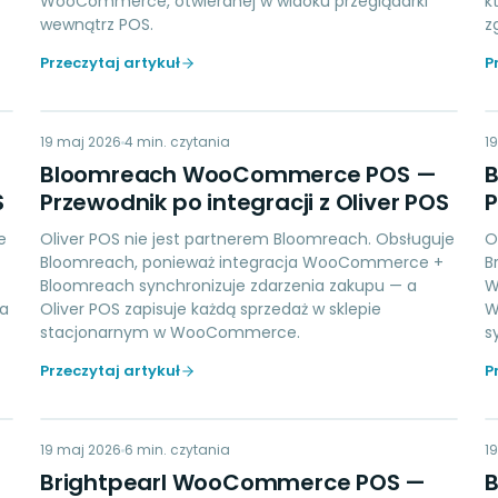
WooCommerce, otwieranej w widoku przeglądarki
k
wewnątrz POS.
z
Przeczytaj artykuł
P
BW
19 maj 2026
MARKETING
4
min. czytania
1
Bloomreach WooCommerce POS —
S
Przewodnik po integracji z Oliver POS
P
e
Oliver POS nie jest partnerem Bloomreach. Obsługuje
O
Bloomreach, ponieważ integracja WooCommerce +
B
Bloomreach synchronizuje zdarzenia zakupu — a
W
wa
Oliver POS zapisuje każdą sprzedaż w sklepie
W
stacjonarnym w WooCommerce.
s
Przeczytaj artykuł
P
BW
19 maj 2026
ACCOUNTING
6
min. czytania
1
Brightpearl WooCommerce POS —