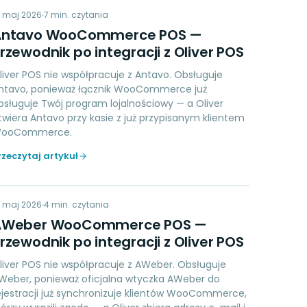
AW
9 maj 2026
LOYALTY
7
min. czytania
Antavo WooCommerce POS —
rzewodnik po integracji z Oliver POS
liver POS nie współpracuje z Antavo. Obsługuje
ntavo, ponieważ łącznik WooCommerce już
bsługuje Twój program lojalnościowy — a Oliver
twiera Antavo przy kasie z już przypisanym klientem
ooCommerce.
rzeczytaj artykuł
AW
9 maj 2026
MARKETING
4
min. czytania
AWeber WooCommerce POS —
rzewodnik po integracji z Oliver POS
liver POS nie współpracuje z AWeber. Obsługuje
Weber, ponieważ oficjalna wtyczka AWeber do
ejestracji już synchronizuje klientów WooCommerce,