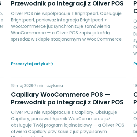
S
Przewodnik po integracji z Oliver POS
P
O
o,
Oliver POS nie współpracuje z Brightpearl. Obsługuje
ce
Brightpearl, ponieważ integracja Brightpearl +
O
er
WooCommerce już synchronizuje zamówienia
O
m
WooCommerce — a Oliver POS zapisuje każdą
B
sprzedaż w sklepie stacjonarnym w WooCommerce.
s
P
w
Przeczytaj artykuł
P
CW
19 maj 2026
LOYALTY
7
min. czytania
1
Capillary WooCommerce POS —
Przewodnik po integracji z Oliver POS
P
Oliver POS nie współpracuje z Capillary. Obsługuje
O
Capillary, ponieważ łącznik WooCommerce już
O
obsługuje Twój program lojalnościowy — a Oliver POS
s
otwiera Capillary przy kasie z już przypisanym
b