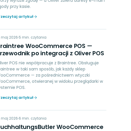
tórzy wyrazili zgodę — a Oliver zbiera adresy e-mail i
gody przy kasie.
rzeczytaj artykuł
BW
9 maj 2026
PAYMENTS
5
min. czytania
Braintree WooCommerce POS —
rzewodnik po integracji z Oliver POS
liver POS nie współpracuje z Braintree. Obsługuje
raintree w taki sam sposób, jak każdy sklep
ooCommerce — za pośrednictwem wtyczki
ooCommerce, otwieranej w widoku przeglądarki w
ystemie POS.
rzeczytaj artykuł
BW
9 maj 2026
ACCOUNTING
6
min. czytania
BuchhaltungsButler WooCommerce