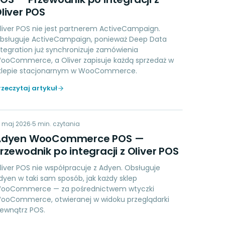
liver POS
liver POS nie jest partnerem ActiveCampaign.
bsługuje ActiveCampaign, ponieważ Deep Data
ntegration już synchronizuje zamówienia
ooCommerce, a Oliver zapisuje każdą sprzedaż w
klepie stacjonarnym w WooCommerce.
rzeczytaj artykuł
AW
9 maj 2026
PAYMENTS
5
min. czytania
Adyen WooCommerce POS —
rzewodnik po integracji z Oliver POS
liver POS nie współpracuje z Adyen. Obsługuje
dyen w taki sam sposób, jak każdy sklep
ooCommerce — za pośrednictwem wtyczki
ooCommerce, otwieranej w widoku przeglądarki
ewnątrz POS.