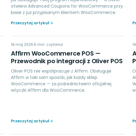
otwiera Advanced Coupons for WooCommerce przy
kasie z już przypisanym klientem WooCommerce.
Przeczytaj artykuł
P
AW
19 maj 2026
PAYMENTS
5
min. czytania
1
Affirm WooCommerce POS —
Przewodnik po integracji z Oliver POS
P
Oliver POS nie współpracuje z Affirm. Obsługuje
O
Affirm w taki sam sposób, jak każdy sklep
A
WooCommerce — za pośrednictwem oficjalnej
W
wtyczki Affirm dla WooCommerce.
w
Przeczytaj artykuł
P