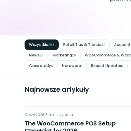
Wszystkie
Retail Tips & Trends
Account
253
32
News
Marketing
WooCommerce & Word
22
20
Case study
Hardware
Recent Updates
5
1
1
Najnowsze artykuły
WP
17 cze 2026
POINT OF SALE
6
min. czytania
The WooCommerce POS Setup
Checklist for 2026