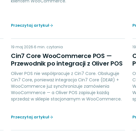
klientem WooCommerce.
e
Przeczytaj artykuł
P
CC
19 maj 2026
ACCOUNTING
6
min. czytania
1
Cin7 Core WooCommerce POS —
Przewodnik po integracji z Oliver POS
P
Oliver POS nie współpracuje z Cin7 Core. Obsługuje
O
Cin7 Core, ponieważ integracja Cin7 Core (DEAR) +
C
WooCommerce już synchronizuje zamówienia
W
WooCommerce — a Oliver POS zapisuje każdą
W
sprzedaż w sklepie stacjonarnym w WooCommerce.
s
Przeczytaj artykuł
P