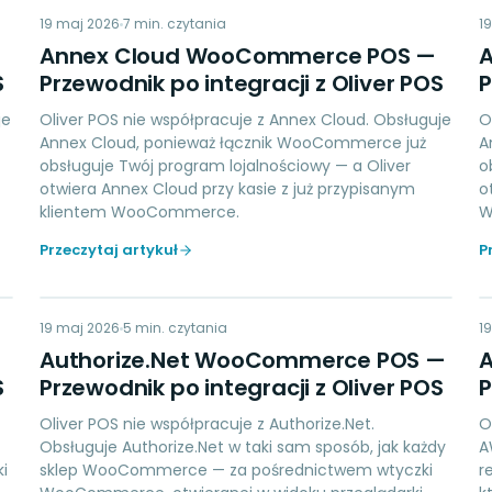
AC
19 maj 2026
LOYALTY
7
min. czytania
1
Annex Cloud WooCommerce POS —
S
Przewodnik po integracji z Oliver POS
P
je
Oliver POS nie współpracuje z Annex Cloud. Obsługuje
O
Annex Cloud, ponieważ łącznik WooCommerce już
A
obsługuje Twój program lojalnościowy — a Oliver
o
otwiera Annex Cloud przy kasie z już przypisanym
o
klientem WooCommerce.
W
Przeczytaj artykuł
P
AN
19 maj 2026
PAYMENTS
5
min. czytania
1
Authorize.Net WooCommerce POS —
S
Przewodnik po integracji z Oliver POS
P
Oliver POS nie współpracuje z Authorize.Net.
O
Obsługuje Authorize.Net w taki sam sposób, jak każdy
A
i
sklep WooCommerce — za pośrednictwem wtyczki
r