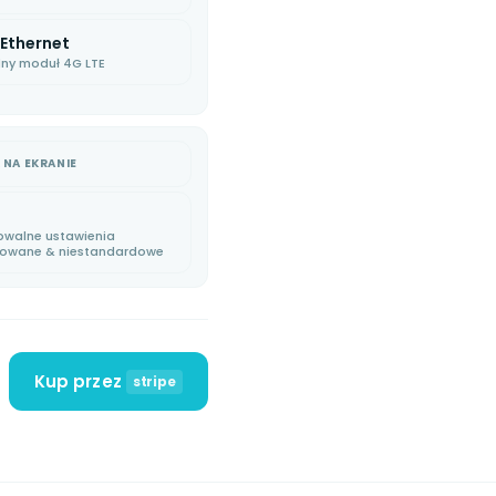
STRIPE
TERMINAL · VERI
 Ethernet
ny moduł 4G LTE
 NA EKRANIE
owalne ustawienia
iowane & niestandardowe
Kup przez
stripe