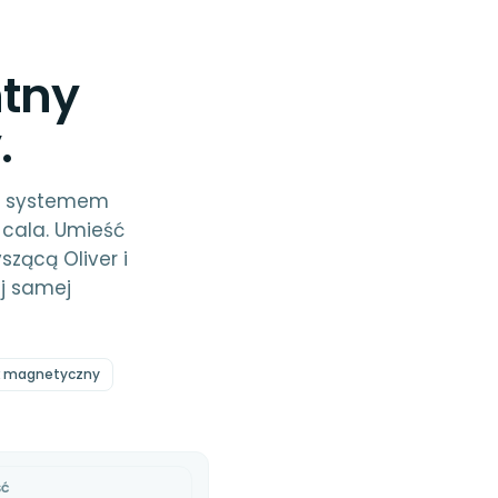
ntny
.
k z systemem
cala. Umieść
zącą Oliver i
ej samej
ek magnetyczny
ŚĆ