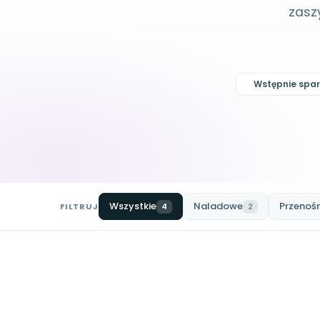
zasz
Wstępnie spar
Wszystkie
Naladowe
Przenoś
FILTRUJ
4
2