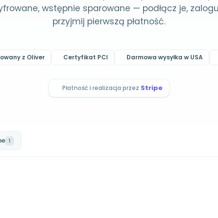
yfrowane, wstępnie sparowane — podłącz je, zaloguj 
przyjmij pierwszą płatność.
owany z Oliver
Certyfikat PCI
Darmowa wysyłka w USA
Stripe
Płatność i realizacja przez
ne
1