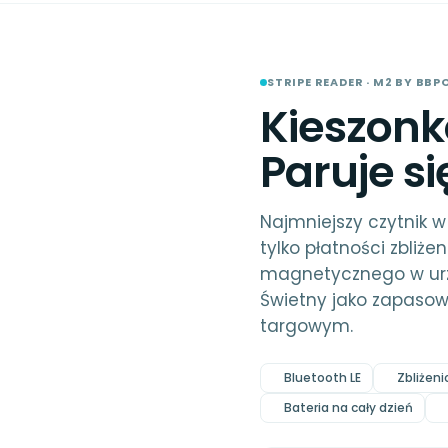
STRIPE READER · M2 BY BBP
Kieszonk
Paruje si
Najmniejszy czytnik w 
tylko płatności zbliż
magnetycznego w urząd
Świetny jako zapasowy
targowym.
Bluetooth LE
Zbliżen
Bateria na cały dzień