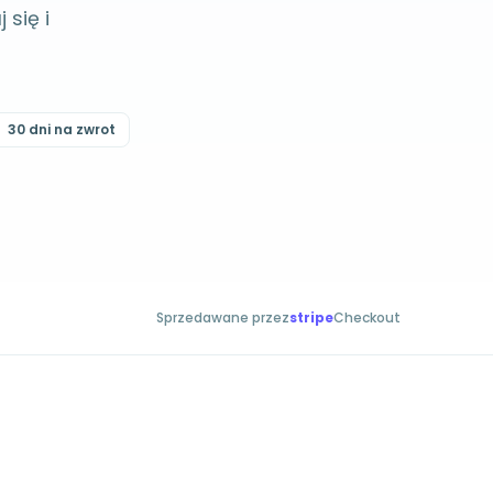
się i
30 dni na zwrot
Sprzedawane przez
stripe
Checkout