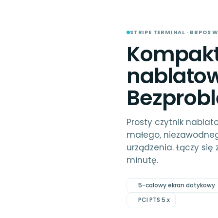
STRIPE TERMINAL · BBPOS W
Kompakt
nablatow
Bezprob
Prosty czytnik nablat
małego, niezawodnego
urządzenia. Łączy się 
minutę.
5-calowy ekran dotykowy
PCI PTS 5.x