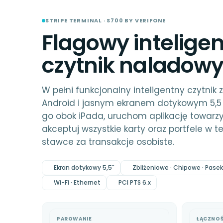
STRIPE TERMINAL · S700 BY VERIFONE
Flagowy intelige
czytnik naladowy
W pełni funkcjonalny inteligentny czytni
Android i jasnym ekranem dotykowym 5,5 
go obok iPada, uruchom aplikację towarzys
akceptuj wszystkie karty oraz portfele w t
stawce za transakcje osobiste.
Ekran dotykowy 5,5"
Zbliżeniowe · Chipowe · Pas
Wi-Fi · Ethernet
PCI PTS 6.x
PAROWANIE
ŁĄCZNO