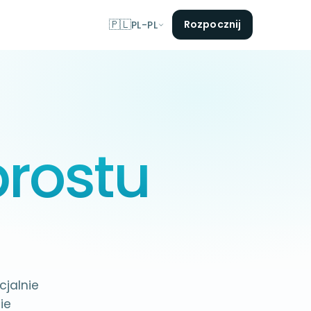
🇵🇱
Rozpocznij
PL-PL
prostu
cjalnie
ie