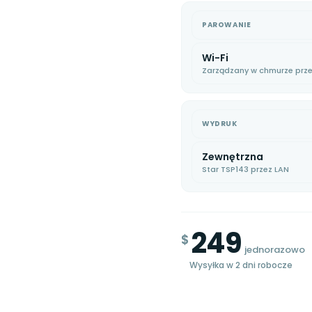
W magazynie
PAROWANIE
Wi-Fi
Zarządzany w chmurze prze
WYDRUK
Zewnętrzna
Star TSP143 przez LAN
249
$
jednorazowo
Wysyłka w 2 dni robocze