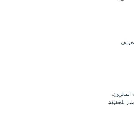
تعريف
 المخزون،