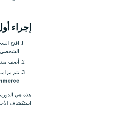
إجراء أول
افتح السج
الشخصي (PIN) الذي أنشأته 
أضف منتجً
تتم مزامنة الطلب تلق
ooCommerce
هذه هي الدورة 
استكشاف الأخطاء وإصل