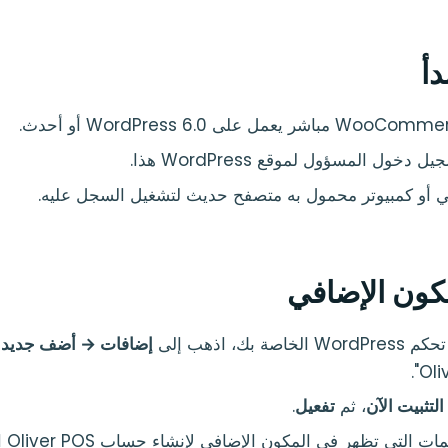
دأ
 دخول المسؤول لموقع WordPress هذا.
ي أو كمبيوتر محمول به متصفح حديث لتشغيل السجل عليه.
مكون الإضافي
اصة بك، اذهب إلى
إضافات → أضف جديد
و
التثبيت الآن
، ثم
تفعيل
.
ات التي تظهر في المكون الإضافي لإنشاء حساب Oliver POS الخاص بك.