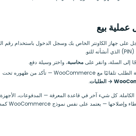
 عملية بيع
ل على جهاز الكاونتر الخاص بك وسجل الدخول باستخدام رقم ال
للتو.
ا إلى السلة، وانقر على
محاسبة
، واختر وسيلة دفع.
ائيًا مع WooCommerce — تأكد من ظهوره تحت
W → الطلبات
.
الكاملة. كل شيء آخر في قاعدة المعرفة — المدفوعات، الأجهزة،
احها — يعتمد على نفس نموذج WooCommerce كمصدر للحقيقة.