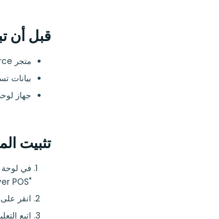
قبل أن تب
متجر WooCommerce مباشر يعمل على WordPress 6.0 أو أحدث.
بيانات تسجيل
جهاز لوح
تثبيت ال
في لوحة تحكم WordPress الخ
"Oliver POS".
انقر على
اتبع التعليم