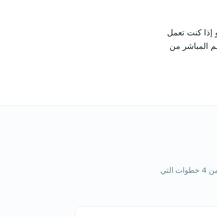
ررة، أو إذا كنت تعمل
نت بحاجة إلى الخصم المباشر من
الميزات التي يوفرها Oliver من إضافة Buckaroo، بالإضافة إلى عملية التثبيت المكونة من 4 خطوات التي