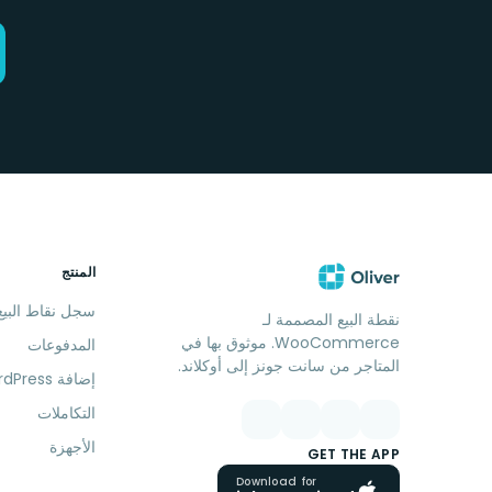
المنتج
سجل نقاط البيع
نقطة البيع المصممة لـ
WooCommerce. موثوق بها في
المدفوعات
المتاجر من سانت جونز إلى أوكلاند.
إضافة WordPress
التكاملات
الأجهزة
GET THE APP
Download for