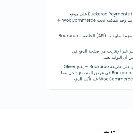
ثبّت Buckaroo Payments for WooCommerce على موقع
WooCommerce الخاص بك وقم بتمكينه تحت WooCommerce ←
أدخل بيانات اعتماد واجهة برمجة التطبيقات (API) الخاصة بـ Buckaroo
ر عبر الإنترنت من صفحة الدفع في
من سجل Oliver POS، انقر على طريقة Buckaroo — يفتح Oliver
صفحة الدفع المستضافة من Buckaroo في عرض المتصفح داخل نقطة