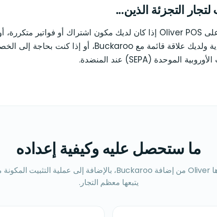
لتجار التجزئة الذين...
اختر Buckaroo على Oliver POS إذا كان لديك مكون اشتراك أو فواتير متك
في السوق الهولندية ولديك علاقة قائمة مع Buckaroo، أو إذا ك
 الموحدة (SEPA) عند المنضدة.
ما ستحصل عليه وكيفية إعداده
يتبعها معظم التجار.