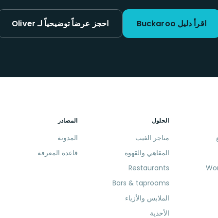
اقرأ دليل Buckaroo
احجز عرضاً توضيحياً لـ Oliver
الحلول
المصادر
متاجر الفيب
المدونة
المقاهي والقهوة
قاعدة المعرفة
Restaurants
Bars & taprooms
الملابس والأزياء
الأحذية