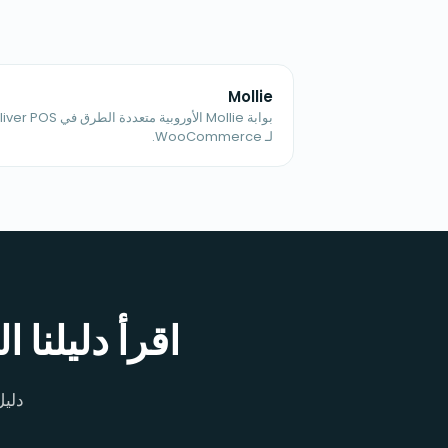
Mollie
بوابة Mollie الأوروبية متعددة الطرق في POS
لـ WooCommerce.
اقرأ دليلنا الشامل لـ aroo