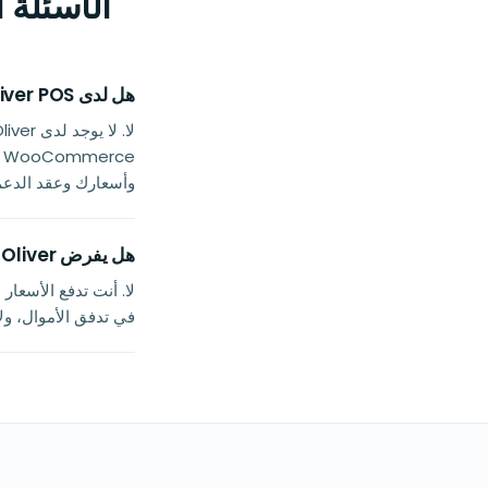
الأسئلة الشائعة ح
هل لدى Oliver POS شراكة مع Buckaroo؟
وأسعارك وعقد الدعم الخا
هل يفرض Oliver رسومًا إضافية لاستخدام Buckaroo؟
في تدفق الأموال، ول