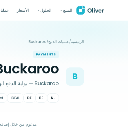
المنتج
الحلول
الأسعار
عمليا
الرئيسية
/
عمليات الدمج
/
Buckaroo
PAYMENTS
Buckaroo لـ oCommerce POS
B
Buckaroo — بوابة الدفع الهولندية — على Oliver POS لـ WooCommerce.
ct
iDEAL
DE
BE
NL
مدعوم من خلال إضافة