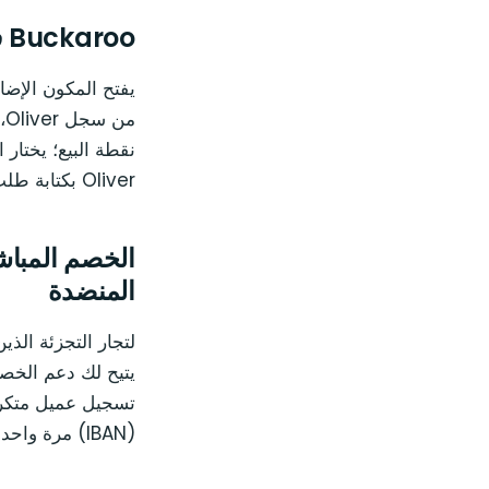
Buckaroo في سجل Oliver POS
Oliver بكتابة طلب WooCommerce.
المنضدة
لتجار التجزئة الذ
(IBAN) مرة واحدة، ويقوم Buckaroo بتحصيل المبلغ من بنكهم شهريًا.