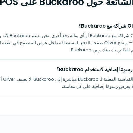
ول Buckaroo على Oliver POS
لا. لا يوجد لدى Oliver شر
WooCommerce — ويفتح Oliver صفحة الدفع المستضافة داخل عرض المتصفح في ن
ص بك بينك وبين Buckaroo.
لا. أنت ت
ا يفرض رسومًا إضافية على كل معاملة.