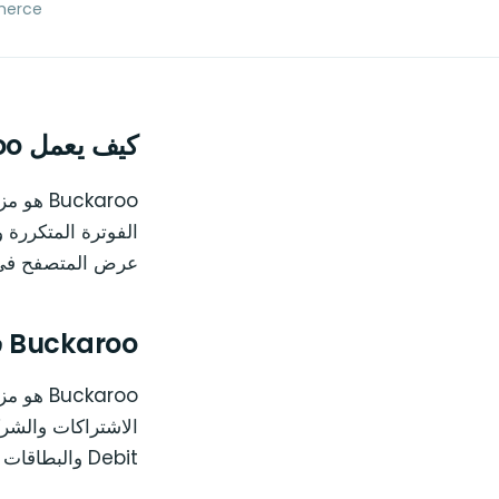
WooCommerce ← الإعدادات ← 
كيف يعمل Buckaroo مع Oliver POS لـ WooCommerce
uckaroo
عرض المتصفح في ن
Buckaroo في السوق الهولندية
uckaroo
Debit والبطاقات على حساب تاجر واحد.