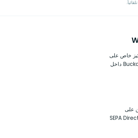
تركيز خاص على
الفوترة المتكررة والاشتراكات. يفتح Oliver POS صفحة الدفع المستضافة من Buckaroo داخل
ين على
شتراكات والشركات ذات الفواتير المتكررة. وهو يدعم iDEAL و Bancontact و SEPA Direct