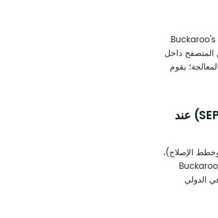
يفتح المكون الإضافي Buckaroo WooCommerce صفحة الدفع المستضافة من Buckaroo's.
فتح Oliver الصفحة في عرض المتصفح داخل
؛ يختار العميل iDEAL/Bancontact/SEPA/البطاقة؛ يقوم Buckaroo بالمعالجة؛ يقوم
الخصم المباشر من منطقة المدفوعات الأوروبية الموحدة (SEPA) عند
 وخطط الإصلاح)،
يتيح لك دعم الخصم المباشر من منطقة المدفوعات الأوروبية الموحدة (SEPA) من Buckaroo
 المصرفي الدولي