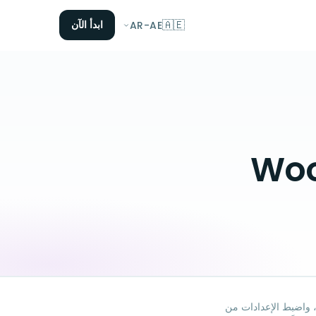
🇦🇪
ابدأ الآن
AR-AE
 ثبّتها على WordPress، واضبط الإعدادات من