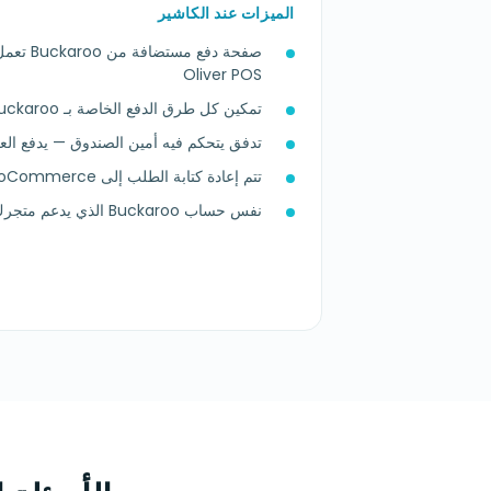
الميزات عند الكاشير
صفحة دفع 
Oliver POS
تمكين كل طرق الدفع الخاصة بـ Buckaroo عند السجل
تدفق يتحكم فيه أمين الصندوق — يدفع العم
تتم إعادة كتابة الطلب إلى WooCommerce عند تأكيد الدفع
نفس حساب Buckaroo الذي يدعم متجرك الإلكتروني