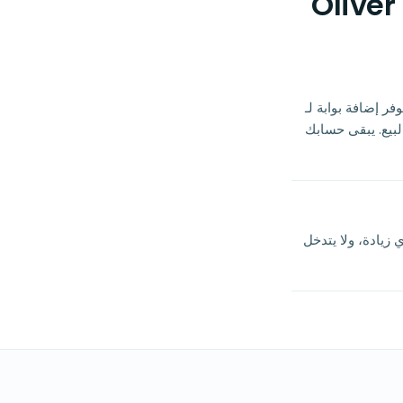
اكة مع Buckaroo أو أي بوابة دفع أخرى. نحن ندعم Buckaroo لأنه يوفر إضافة بوابة لـ
قطة البيع. يبقى حسابك
دفع الأسعار القياسية المعلنة لـ Buckaroo مباشرة إلى Buckaroo. لا يضيف Oliver أي زيادة، ولا يتدخل