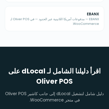
EBANX
EBANX — مدفوعات أمريكا اللاتينية عبر الحدود — في Oliver POS لـ
WooCommerce.
اقرأ دليلنا الشامل لـ dLocal على
Oliver POS
دليل شامل لتشغيل dLocal إلى جانب كاشير Oliver POS
في متجر WooCommerce.