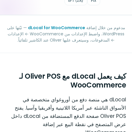
EFT (ZA)
PIX
مدعوم من خلال إضافة
dLocal for WooCommerce
— ثبّتها على
WordPress، واضبط الإعدادات من WooCommerce ← الإعدادات
← المدفوعات، وسيتعرف عليها Oliver عند الكاشير تلقائياً.
كيف يعمل dLocal مع Oliver POS لـ
WooCommerce
dLocal هي منصة دفع من أوروغواي متخصصة في
الأسواق الناشئة عبر أمريكا اللاتينية وأفريقيا وآسيا. يفتح
Oliver POS صفحة الدفع المستضافة من dLocal داخل
عرض المتصفح في نقطة البيع عبر إضافة