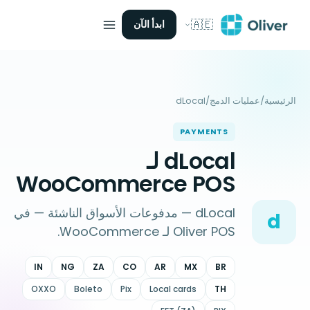
🇦🇪
ابدأ الآن
الرئيسية
/
عمليات الدمج
/
dLocal
PAYMENTS
dLocal لـ
WooCommerce POS
dLocal — مدفوعات الأسواق الناشئة — في
d
Oliver POS لـ WooCommerce.
IN
NG
ZA
CO
AR
MX
BR
OXXO
Boleto
Pix
Local cards
TH