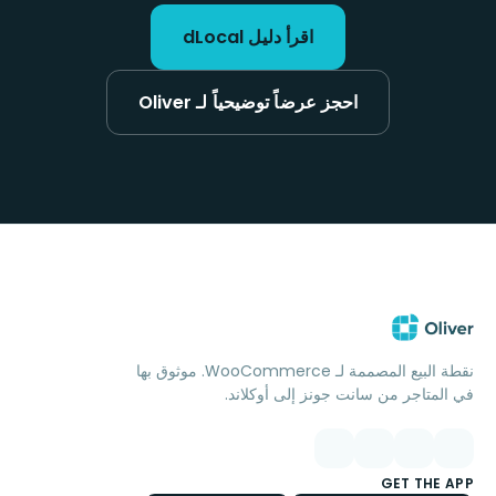
اقرأ دليل dLocal
احجز عرضاً توضيحياً لـ Oliver
نقطة البيع المصممة لـ WooCommerce. موثوق بها
في المتاجر من سانت جونز إلى أوكلاند.
GET THE APP