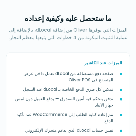
ما ستحصل عليه وكيفية إعداده
الميزات التي يوفرها Oliver من إضافة dLocal، بالإضافة إلى
عملية التثبيت المكونة من 4 خطوات التي يتبعها معظم التجار.
الميزات عند الكاشير
صفحة دفع مستضافة من dLocal تعمل داخل عرض
المتصفح في Oliver POS
تمكين كل طرق الدفع الخاصة بـ dLocal عند السجل
تدفق يتحكم فيه أمين الصندوق — يدفع العميل دون لمس
جهاز الآيباد
تتم إعادة كتابة الطلب إلى WooCommerce عند تأكيد
الدفع
نفس حساب dLocal الذي يدعم متجرك الإلكتروني