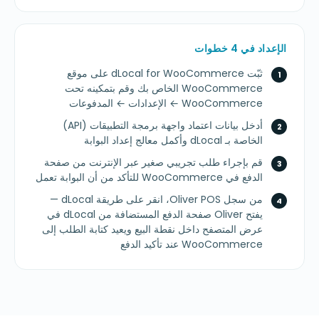
الإعداد في 4 خطوات
ثبّت dLocal for WooCommerce على موقع
WooCommerce الخاص بك وقم بتمكينه تحت
WooCommerce ← الإعدادات ← المدفوعات
أدخل بيانات اعتماد واجهة برمجة التطبيقات (API)
الخاصة بـ dLocal وأكمل معالج إعداد البوابة
قم بإجراء طلب تجريبي صغير عبر الإنترنت من صفحة
الدفع في WooCommerce للتأكد من أن البوابة تعمل
من سجل Oliver POS، انقر على طريقة dLocal —
يفتح Oliver صفحة الدفع المستضافة من dLocal في
عرض المتصفح داخل نقطة البيع ويعيد كتابة الطلب إلى
WooCommerce عند تأكيد الدفع