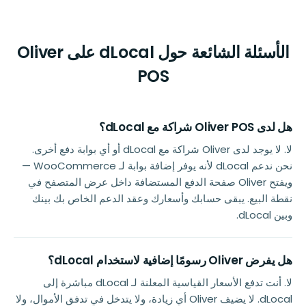
الأسئلة الشائعة حول dLocal على Oliver
POS
هل لدى Oliver POS شراكة مع dLocal؟
لا. لا يوجد لدى Oliver شراكة مع dLocal أو أي بوابة دفع أخرى.
نحن ندعم dLocal لأنه يوفر إضافة بوابة لـ WooCommerce —
ويفتح Oliver صفحة الدفع المستضافة داخل عرض المتصفح في
نقطة البيع. يبقى حسابك وأسعارك وعقد الدعم الخاص بك بينك
وبين dLocal.
هل يفرض Oliver رسومًا إضافية لاستخدام dLocal؟
لا. أنت تدفع الأسعار القياسية المعلنة لـ dLocal مباشرة إلى
dLocal. لا يضيف Oliver أي زيادة، ولا يتدخل في تدفق الأموال، ولا