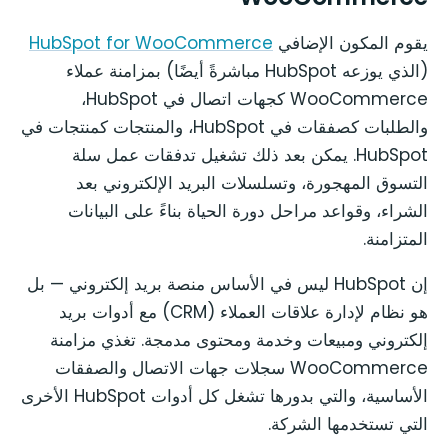
يقوم المكون الإضافي
HubSpot for WooCommerce
(الذي يوزعه HubSpot مباشرةً أيضًا) بمزامنة عملاء
WooCommerce كجهات اتصال في HubSpot،
والطلبات كصفقات في HubSpot، والمنتجات كمنتجات في
HubSpot. يمكن بعد ذلك تشغيل تدفقات عمل سلة
التسوق المهجورة، وتسلسلات البريد الإلكتروني بعد
الشراء، وقواعد مراحل دورة الحياة بناءً على البيانات
المتزامنة.
إن HubSpot ليس في الأساس منصة بريد إلكتروني — بل
هو نظام لإدارة علاقات العملاء (CRM) مع أدوات بريد
إلكتروني ومبيعات وخدمة ومحتوى مدمجة. تغذي مزامنة
WooCommerce سجلات جهات الاتصال والصفقات
الأساسية، والتي بدورها تشغل كل أدوات HubSpot الأخرى
التي تستخدمها الشركة.