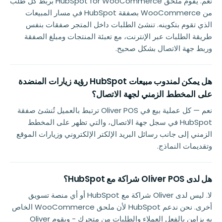
نعم. يقوم ملحق HubSpot for WooCommerce بربط كل طلب
من WooCommerce بصفقة HubSpot في مسار المبيعات
الذي تقوم بتكوينه. تنشئ الطلبات داخل المتجر صفقات بنفس
طريقة الطلبات عبر الإنترنت، مع تعبئة المنتجات ومبلغ الصفقة
وربط جهة الاتصال بشكل صحيح.
هل يمكن لمندوب مبيعات HubSpot رؤية زيارات المنضدة
على المخطط الزمني لجهة الاتصال؟
نعم — كل عملية بيع في Oliver POS ترتبط بالعميل تُنشئ صفقة
HubSpot في سجل جهة الاتصال، والتي تظهر على المخطط
الزمني إلى جانب رسائل البريد الإلكتر الإلكتروني وزيارات الموقع
وتقديمات النماذج.
هل لدى Oliver POS شراكة مع HubSpot؟
لا. ليس لدى Oliver شراكة مع HubSpot أو أي منصة تسويق
أخرى. نحن ندعم HubSpot لأن ملحق WooCommerce الخاص
به يزامن بالفعل العملاء والطلبات من متجرك - ويقوم Oliver