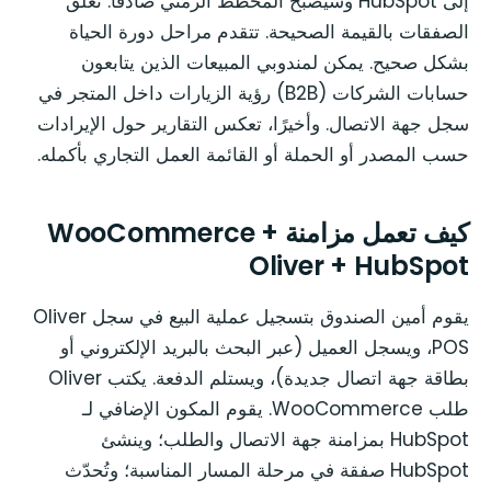
إلى HubSpot وسيصبح المخطط الزمني صادقًا. تُغلق
الصفقات بالقيمة الصحيحة. تتقدم مراحل دورة الحياة
بشكل صحيح. يمكن لمندوبي المبيعات الذين يتابعون
حسابات الشركات (B2B) رؤية الزيارات داخل المتجر في
سجل جهة الاتصال. وأخيرًا، تعكس التقارير حول الإيرادات
حسب المصدر أو الحملة أو القائمة العمل التجاري بأكمله.
كيف تعمل مزامنة WooCommerce +
Oliver + HubSpot
يقوم أمين الصندوق بتسجيل عملية البيع في سجل Oliver
POS، ويسجل العميل (عبر البحث بالبريد الإلكتروني أو
بطاقة جهة اتصال جديدة)، ويستلم الدفعة. يكتب Oliver
طلب WooCommerce. يقوم المكون الإضافي لـ
HubSpot بمزامنة جهة الاتصال والطلب؛ وينشئ
HubSpot صفقة في مرحلة المسار المناسبة؛ وتُحدّث