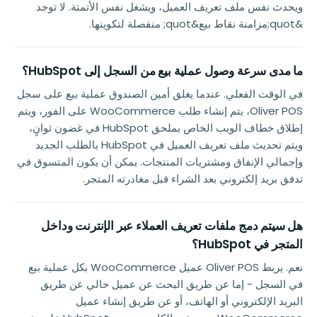
ويحدث نفس ملف تعريف العميل، ويشغل نفس الأتمتة. لا توجد
&quot;مزامنة نقاط بيع&quot; منفصلة لتكوينها.
ما مدى سرعة وصول عملية بيع من السجل إلى HubSpot؟
في الوقت الفعلي. عندما يغلق أمين الصندوق عملية بيع على سجل
Oliver POS، يتم إنشاء طلب WooCommerce على الفور، ويتم
إطلاق خطاف الويب الخاص بملحق HubSpot في غضون ثوانٍ،
ويتم تحديث ملف تعريف العميل في HubSpot بالطلب الجديد
وإجمالي الإنفاق ومشتريات المنتجات. يمكن أن يكون المتسوق في
تدفق بريد إلكتروني بعد الشراء قبل مغادرته المتجر.
هل سيتم دمج ملفات تعريف العملاء عبر الإنترنت وداخل
المتجر في HubSpot؟
نعم. يربط Oliver POS عميل WooCommerce بكل عملية بيع
في السجل - إما عن طريق البحث عن عميل حالي عن طريق
البريد الإلكتروني أو الهاتف، أو عن طريق إنشاء عميل