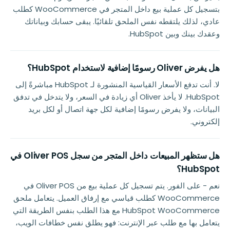
بتسجيل كل عملية بيع داخل المتجر في WooCommerce كطلب
عادي، لذلك يلتقطه نفس الملحق تلقائيًا. يبقى حسابك وبياناتك
وعقدك بينك وبين HubSpot.
هل يفرض Oliver رسومًا إضافية لاستخدام HubSpot؟
لا. أنت تدفع الأسعار القياسية المنشورة لـ HubSpot مباشرةً إلى
HubSpot. لا يأخذ Oliver أي زيادة في السعر، ولا يتدخل في تدفق
البيانات، ولا يفرض رسومًا إضافية لكل جهة اتصال أو لكل بريد
إلكتروني.
هل ستظهر المبيعات داخل المتجر من سجل Oliver POS في
HubSpot؟
نعم - على الفور. يتم تسجيل كل عملية بيع من Oliver POS في
WooCommerce كطلب قياسي مع إرفاق العميل. يتعامل ملحق
HubSpot WooCommerce مع هذا الطلب بنفس الطريقة التي
يتعامل بها مع طلب عبر الإنترنت: فهو يطلق نفس خطافات الويب،