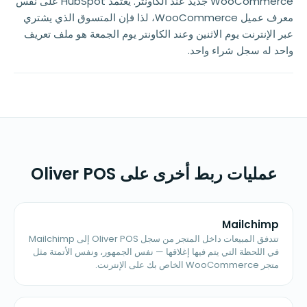
WooCommerce جديد عند الكاونتر. يعتمد HubSpot على نفس
معرف عميل WooCommerce، لذا فإن المتسوق الذي يشتري
عبر الإنترنت يوم الاثنين وعند الكاونتر يوم الجمعة هو ملف تعريف
واحد له سجل شراء واحد.
عمليات ربط أخرى على Oliver POS
Mailchimp
تتدفق المبيعات داخل المتجر من سجل Oliver POS إلى Mailchimp
في اللحظة التي يتم فيها إغلاقها — نفس الجمهور، ونفس الأتمتة مثل
متجر WooCommerce الخاص بك على الإنترنت.