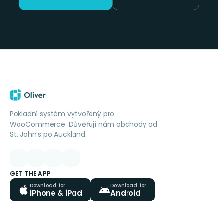
Pokladní systém vytvořený pro
WooCommerce. Důvěřují nám obchody od
St. John’s po Auckland.
GET THE APP
Download for
Download for
iPhone & iPad
Android