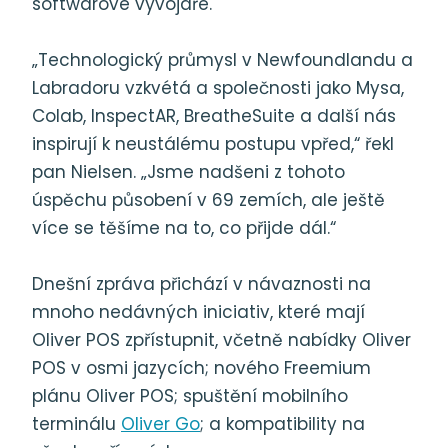
softwarové vývojáře.
„Technologický průmysl v Newfoundlandu a
Labradoru vzkvétá a společnosti jako Mysa,
Colab, InspectAR, BreatheSuite a další nás
inspirují k neustálému postupu vpřed,“ řekl
pan Nielsen. „Jsme nadšeni z tohoto
úspěchu působení v 69 zemích, ale ještě
více se těšíme na to, co přijde dál.“
Dnešní zpráva přichází v návaznosti na
mnoho nedávných iniciativ, které mají
Oliver POS zpřístupnit, včetně nabídky Oliver
POS v osmi jazycích; nového Freemium
plánu Oliver POS; spuštění mobilního
terminálu
Oliver Go
; a kompatibility na