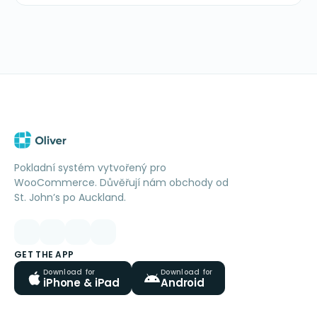
Pokladní systém vytvořený pro
WooCommerce. Důvěřují nám obchody od
St. John’s po Auckland.
GET THE APP
Download for
Download for
iPhone & iPad
Android