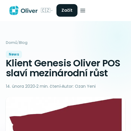
🇨🇿
Začít
Domů
/
Blog
News
Klient Genesis Oliver POS
slaví mezinárodní růst
14. února 2020
2 min. čtení
Autor: Ozan Yeni