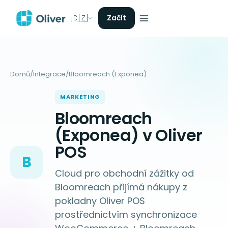
🇨🇿
Začít
Domů
/
Integrace
/
Bloomreach (Exponea)
MARKETING
Bloomreach
(Exponea) v Oliver
POS
B
Cloud pro obchodní zážitky od
Bloomreach přijímá nákupy z
pokladny Oliver POS
prostřednictvím synchronizace