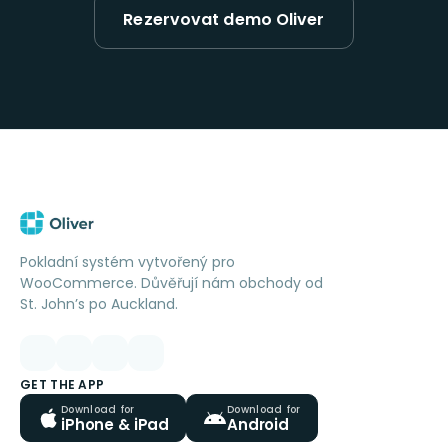
Rezervovat demo Oliver
Pokladní systém vytvořený pro
WooCommerce. Důvěřují nám obchody od
St. John’s po Auckland.
GET THE APP
Download for
Download for
iPhone & iPad
Android