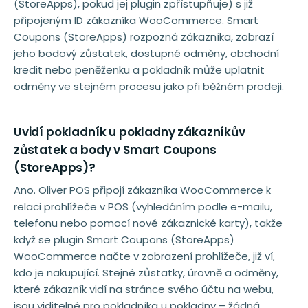
(StoreApps), pokud jej plugin zpřístupňuje) s již
připojeným ID zákazníka WooCommerce. Smart
Coupons (StoreApps) rozpozná zákazníka, zobrazí
jeho bodový zůstatek, dostupné odměny, obchodní
kredit nebo peněženku a pokladník může uplatnit
odměny ve stejném procesu jako při běžném prodeji.
Uvidí pokladník u pokladny zákazníkův
zůstatek a body v Smart Coupons
(StoreApps)?
Ano. Oliver POS připojí zákazníka WooCommerce k
relaci prohlížeče v POS (vyhledáním podle e-mailu,
telefonu nebo pomocí nové zákaznické karty), takže
když se plugin Smart Coupons (StoreApps)
WooCommerce načte v zobrazení prohlížeče, již ví,
kdo je nakupující. Stejné zůstatky, úrovně a odměny,
které zákazník vidí na stránce svého účtu na webu,
jsou viditelné pro pokladníka u pokladny – žádná