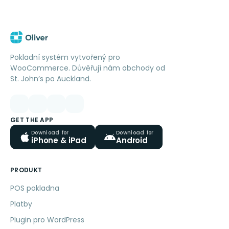
Pokladní systém vytvořený pro
WooCommerce. Důvěřují nám obchody od
St. John’s po Auckland.
GET THE APP
Download for
Download for
iPhone & iPad
Android
PRODUKT
POS pokladna
Platby
Plugin pro WordPress