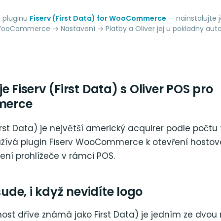
m pluginu
Fiserv (First Data) for WooCommerce
— nainstalujte j
WooCommerce → Nastavení → Platby a Oliver jej u pokladny aut
e Fiserv (First Data) s Oliver POS pro
erce
First Data) je největší americký acquirer podle počtu 
užívá plugin Fiserv WooCommerce k otevření hosto
zení prohlížeče v rámci POS.
šude, i když nevidíte logo
nost dříve známá jako First Data) je jedním ze dvou 