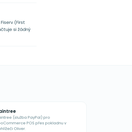
iserv (First
čtuje si žádný
aintree
intree (služba PayPal) pro
oCommerce POS přes pokladnu v
hlížeči Oliver.