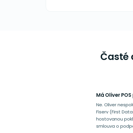
Časté 
Má Oliver POS 
Ne. Oliver nespo
Fiserv (First Da
hostovanou pokl
smlouva o podpoř