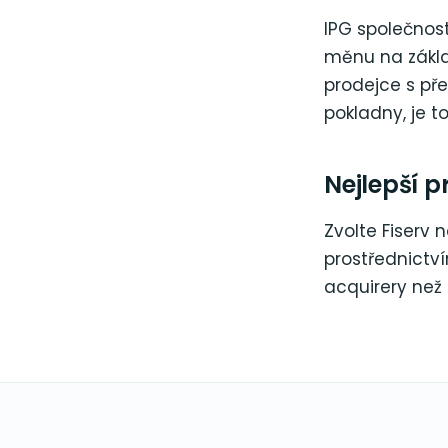
IPG společnost
měnu na zákl
prodejce s pře
pokladny, je t
Nejlepší p
Zvolte Fiserv 
prostřednictv
acquirery než 