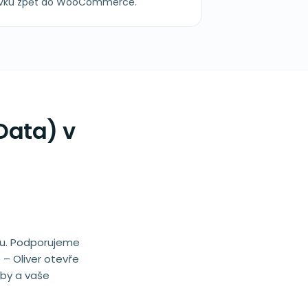
návku zpět do WooCommerce.
Data) v
nou. Podporujeme
– Oliver otevře
zby a vaše