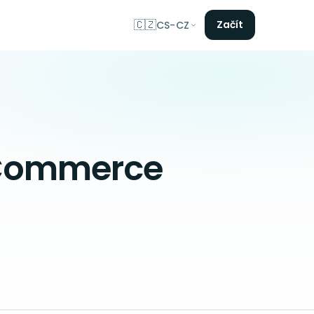
🇨🇿
Začít
CS-CZ
ooCommerce