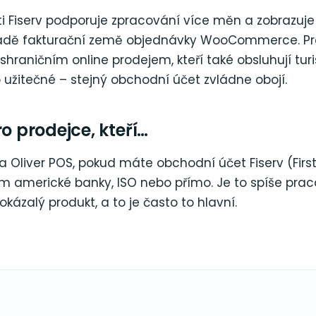
i Fiserv podporuje zpracování více měn a zobrazuje
adě fakturační země objednávky WooCommerce. Pr
shraničním online prodejem, kteří také obsluhují turi
o užitečné – stejný obchodní účet zvládne obojí.
ro prodejce, kteří…
na Oliver POS, pokud máte obchodní účet Fiserv (Firs
ím americké banky, ISO nebo přímo. Je to spíše pra
okázalý produkt, a to je často to hlavní.