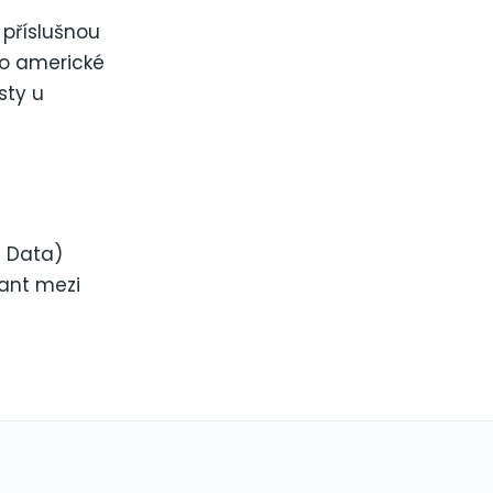
 příslušnou
o americké
sty u
t Data)
cant mezi