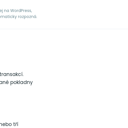
ej na WordPress,
omaticky rozpozná.
transakcí.
vané pokladny
nebo tří