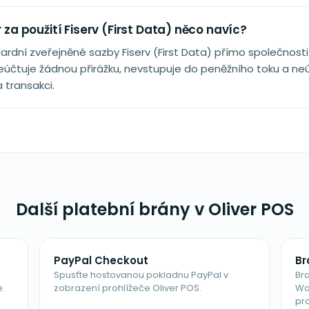
r za použití Fiserv (First Data) něco navíc?
ardní zveřejněné sazby Fiserv (First Data) přímo společnosti F
 neúčtuje žádnou přirážku, nevstupuje do peněžního toku a neú
 transakci.
Další platební brány v Oliver POS
PayPal Checkout
Br
Spusťte hostovanou pokladnu PayPal v
Bra
.
zobrazení prohlížeče Oliver POS.
Wo
pro