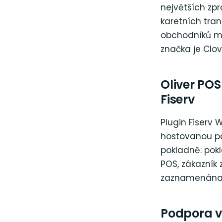
největších zp
karetních tran
obchodníků má
značka je Clov
Oliver PO
Fiserv
Plugin Fiserv
hostovanou po
pokladně: pokl
POS, zákazník
zaznamenána
Podpora v