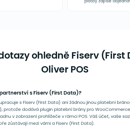
platby zapíše objed
dotazy ohledně Fiserv (First 
Oliver POS
partnerství s Fiserv (First Data)?
lupracuje s Fiserv (First Data) ani žádnou jinou platební brá
ta), protože dodává plugin platební brány pro WooCommerce 
adnu v zobrazení prohlížeče v rámci POS. Váš účet, vaše sa
e zůstávají mezi vámi a Fiserv (First Data).