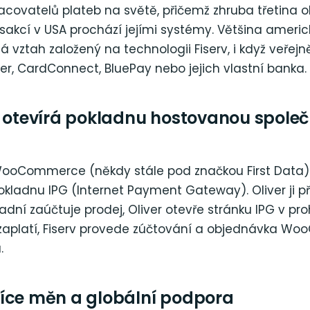
racovatelů plateb na světě, přičemž zhruba třetina 
sakcí v USA prochází jejími systémy. Většina ameri
 vztah založený na technologii Fiserv, i když veřej
er, CardConnect, BluePay nebo jejich vlastní banka.
S otevírá pokladnu hostovanou společ
 WooCommerce (někdy stále pod značkou First Data)
kladnu IPG (Internet Payment Gateway). Oliver ji 
adní zaúčtuje prodej, Oliver otevře stránku IPG v pro
 zaplatí, Fiserv provede zúčtování a objednávka W
.
íce měn a globální podpora