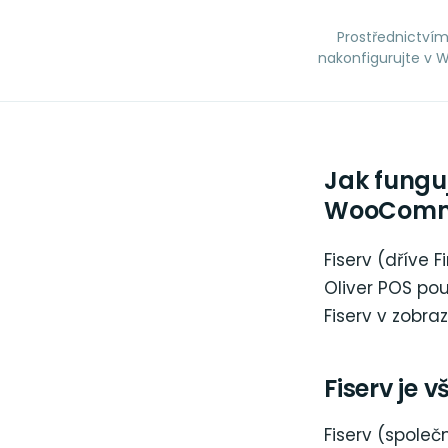
Prostřednictví
nakonfigurujte v 
Jak funguj
WooComm
Fiserv (dříve 
Oliver POS po
Fiserv v zobra
Fiserv je v
Fiserv (společ