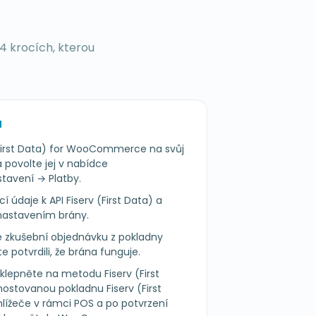
 4 krocích, kterou
H
 (First Data) for WooCommerce na svůj
ovolte jej v nabídce
vení → Platby.
í údaje k API Fiserv (First Data) a
nastavením brány.
 zkušební objednávku z pokladny
otvrdili, že brána funguje.
klepněte na metodu Fiserv (First
hostovanou pokladnu Fiserv (First
hlížeče v rámci POS a po potvrzení