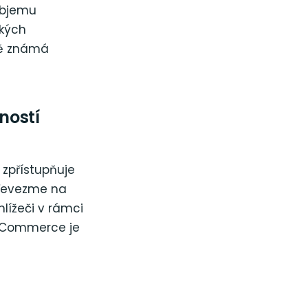
objemu
ckých
ně známá
ností
 zpřístupňuje
převezme na
hlížeči v rámci
ooCommerce je