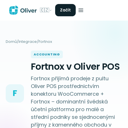
🇨🇿
Začít
Domů
/
Integrace
/
Fortnox
ACCOUNTING
Fortnox v Oliver POS
Fortnox přijímá prodeje z pultu
Oliver POS prostřednictvím
F
konektoru WooCommerce +
Fortnox – dominantní švédská
účetní platforma pro malé a
střední podniky se sjednocenými
příjmy z kamenného obchodu v