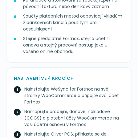
Refundace a stornování se zaúčtují zpět na
původní fakturu nebo deníkový záznam
Součty platebních metod odpovídají vkladům
z bankovních kanálů použitým pro
odsouhlasení
Stejné předplatné Fortnox, stejná účetní
osnova a stejný pracovní postup jako u
vašeho online obchodu
NASTAVENÍ VE 4 KROCÍCH
Nainstalujte WeSync for Fortnox na své
stránky WooCommerce a připojte svůj účet
Fortnox
Namapujte prodejní, daňové, nákladové
(COGS) a platební účty WooCommerce na
vaši účetní osnovu v Fortnox
Nainstalujte Oliver POS, přihlaste se do