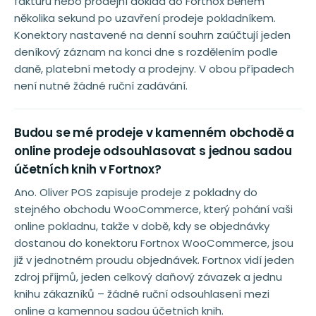
fakturu nebo prodejní doklad do Fortnox během
několika sekund po uzavření prodeje pokladníkem.
Konektory nastavené na denní souhrn zaúčtují jeden
deníkový záznam na konci dne s rozdělením podle
daně, platební metody a prodejny. V obou případech
není nutné žádné ruční zadávání.
Budou se mé prodeje v kamenném obchodě a
online prodeje odsouhlasovat s jednou sadou
účetních knih v Fortnox?
Ano. Oliver POS zapisuje prodeje z pokladny do
stejného obchodu WooCommerce, který pohání vaši
online pokladnu, takže v době, kdy se objednávky
dostanou do konektoru Fortnox WooCommerce, jsou
již v jednotném proudu objednávek. Fortnox vidí jeden
zdroj příjmů, jeden celkový daňový závazek a jednu
knihu zákazníků – žádné ruční odsouhlasení mezi
online a kamennou sadou účetních knih.