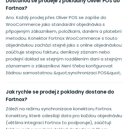
Dostanou se prodeje z pokladny Oliver POS do
Fortnox?
Ano. Každý prodej přes Oliver POS se zapíše do
WooCommerce jako standardní objednávka s
připojeným zákazníkem, položkami, daněmi a platební
metodou. Konektor Fortnox WooCommerce s touto
objednávkou zachází stejně jako s online objednávkou:
zaúčtuje stejnou fakturu, deníkový záznam nebo
prodejní doklad se stejným rozdělením daní a stejným
záznamem o zákazníkovi. Není třeba konfigurovat
žádnou samostatnou &quot;synchronizaci POS&quot;.
Jak rychle se prodej z pokladny dostane do
Fortnox?
Záleží na režimu synchronizace konektoru Fortnox.
Konektory, které odesílají data pro každou objednávku
(většina integrací Fortnox to podporuje), zaúčtují