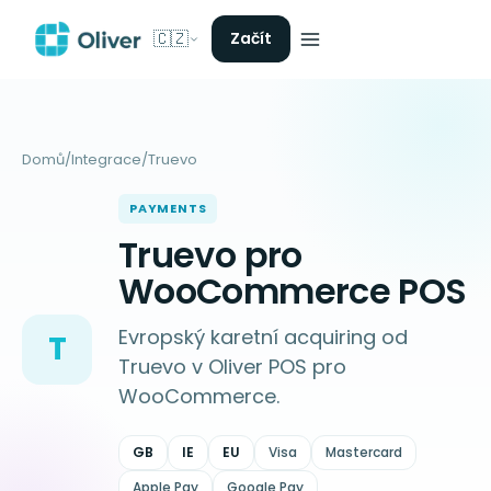
🇨🇿
Začít
Domů
/
Integrace
/
Truevo
PAYMENTS
Truevo pro
WooCommerce POS
Evropský karetní acquiring od
T
Truevo v Oliver POS pro
WooCommerce.
GB
IE
EU
Visa
Mastercard
Apple Pay
Google Pay