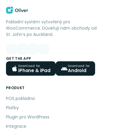
Pokladní systém vytvořený pro
WooCommerce. Důvěřují nám obchody od
St. John’s po Auckland.
GET THE APP
Download for
Download for
iPhone & iPad
Android
PRODUKT
POS pokladna
Platby
Plugin pro WordPress
Integrace