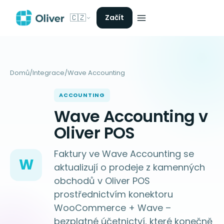
🇨🇿
Začít
Domů
/
Integrace
/
Wave Accounting
ACCOUNTING
Wave Accounting v
Oliver POS
Faktury ve Wave Accounting se
W
aktualizují o prodeje z kamenných
obchodů v Oliver POS
prostřednictvím konektoru
WooCommerce + Wave –
bezplatné účetnictví, které konečně