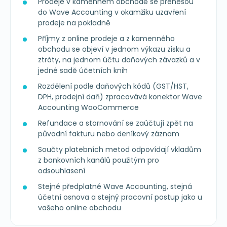
Prodeje v kamenném obchodě se přenesou
do Wave Accounting v okamžiku uzavření
prodeje na pokladně
Příjmy z online prodeje a z kamenného
obchodu se objeví v jednom výkazu zisku a
ztráty, na jednom účtu daňových závazků a v
jedné sadě účetních knih
Rozdělení podle daňových kódů (GST/HST,
DPH, prodejní daň) zpracovává konektor Wave
Accounting WooCommerce
Refundace a stornování se zaúčtují zpět na
původní fakturu nebo deníkový záznam
Součty platebních metod odpovídají vkladům
z bankovních kanálů použitým pro
odsouhlasení
Stejné předplatné Wave Accounting, stejná
účetní osnova a stejný pracovní postup jako u
vašeho online obchodu