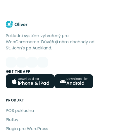
Pokladní systém vytvořený pro
WooCommerce. Důvěřují nám obchody od
St. John’s po Auckland.
GET THE APP
Download for
Download for
iPhone & iPad
Android
PRODUKT
POS pokladna
Platby
Plugin pro WordPress