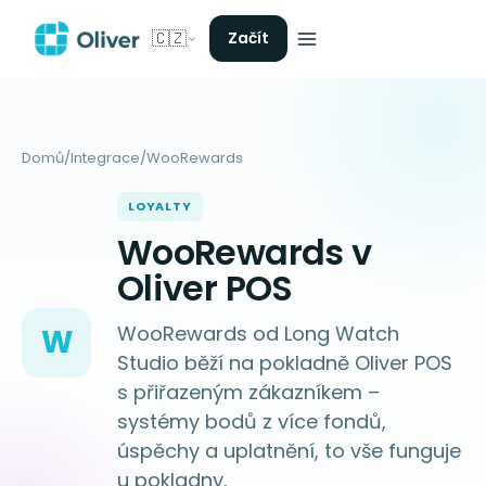
🇨🇿
Začít
Domů
/
Integrace
/
WooRewards
LOYALTY
WooRewards v
Oliver POS
WooRewards od Long Watch
W
Studio běží na pokladně Oliver POS
s přiřazeným zákazníkem –
systémy bodů z více fondů,
úspěchy a uplatnění, to vše funguje
u pokladny.