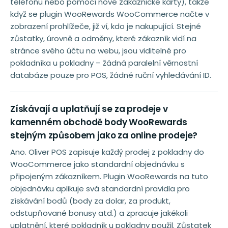
telefonu nebo pomocí nové zákaznické karty), takže
když se plugin WooRewards WooCommerce načte v
zobrazení prohlížeče, již ví, kdo je nakupující. Stejné
zůstatky, úrovně a odměny, které zákazník vidí na
stránce svého účtu na webu, jsou viditelné pro
pokladníka u pokladny – žádná paralelní věrnostní
databáze pouze pro POS, žádné ruční vyhledávání ID.
Získávají a uplatňují se za prodeje v
kamenném obchodě body WooRewards
stejným způsobem jako za online prodeje?
Ano. Oliver POS zapisuje každý prodej z pokladny do
WooCommerce jako standardní objednávku s
připojeným zákazníkem. Plugin WooRewards na tuto
objednávku aplikuje svá standardní pravidla pro
získávání bodů (body za dolar, za produkt,
odstupňované bonusy atd.) a zpracuje jakékoli
uplatnění, které pokladník u pokladny použil. Zůstatek