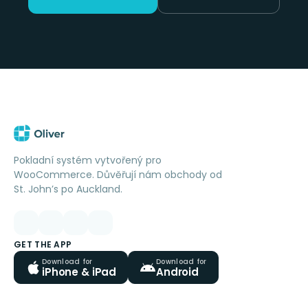
Pokladní systém vytvořený pro
WooCommerce. Důvěřují nám obchody od
St. John’s po Auckland.
GET THE APP
Download for
Download for
iPhone & iPad
Android