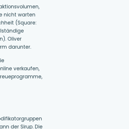
aktionsvolumen,
e nicht warten
chheit (Square:
llständige
. Oliver
rm darunter.
ie
line verkaufen,
. Treueprogramme,
difikatorgruppen
ann der Sirup. Die