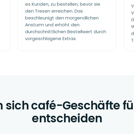
es Kunden, zu bestellen, bevor sie
e
V
den Tresen erreichen. Das
V
beschleunigt den morgendlichen
G
Ansturm und erhöht den
W
durchschnittlichen Bestellwert durch
d
vorgeschlagene Extras.
T
sich café-Geschäfte für
entscheiden