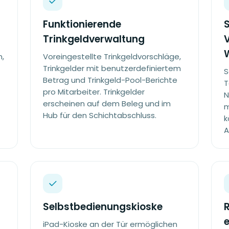
Funktionierende
S
Trinkgeldverwaltung
n,
Voreingestellte Trinkgeldvorschläge,
Trinkgelder mit benutzerdefiniertem
S
Betrag und Trinkgeld-Pool-Berichte
T
pro Mitarbeiter. Trinkgelder
N
erscheinen auf dem Beleg und im
m
Hub für den Schichtabschluss.
k
A
Selbstbedienungskioske
R
iPad-Kioske an der Tür ermöglichen