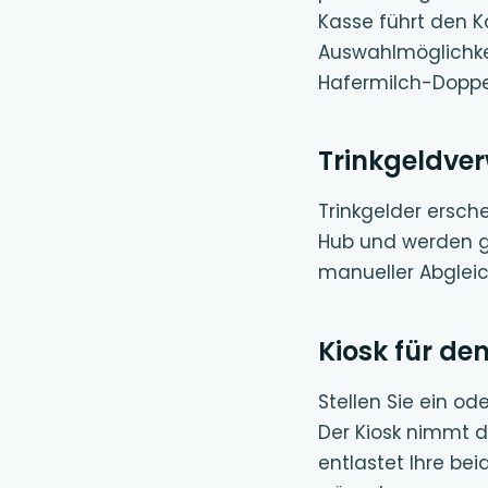
Kasse führt den K
Auswahlmöglichkei
Hafermilch-Doppe
Trinkgeldve
Trinkgelder ersc
Hub und werden ge
manueller Abgle
Kiosk für de
Stellen Sie ein od
Der Kiosk nimmt d
entlastet Ihre bei