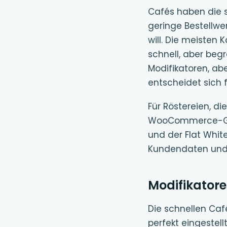
Cafés haben die s
geringe Bestellwe
will. Die meisten
schnell, aber begr
Modifikatoren, a
entscheidet sich 
Für Röstereien, di
WooCommerce-Grun
und der Flat Whit
Kundendaten und B
Modifikatore
Die schnellen Caf
perfekt eingestell