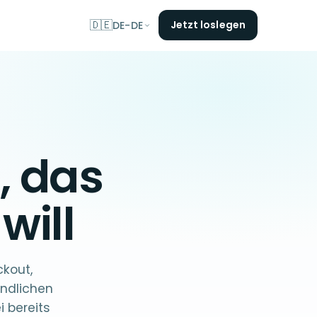
🇩🇪
Jetzt loslegen
DE-DE
, das
will
kout,
endlichen
 bereits