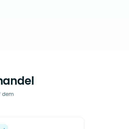
lhandel
uf dem