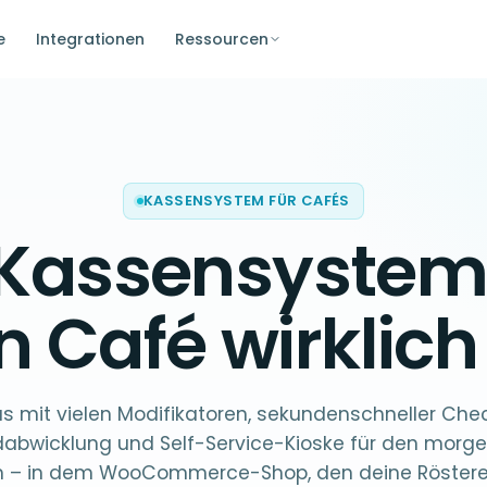
e
Integrationen
Ressourcen
KASSENSYSTEM FÜR CAFÉS
Kassensystem
in
Café
wirklich 
s mit vielen Modifikatoren, sekundenschneller Chec
dabwicklung und Self-Service-Kioske für den morg
 – in dem WooCommerce-Shop, den deine Rösterei