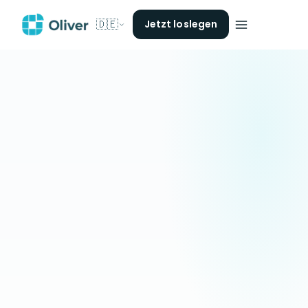
🇩🇪
Jetzt loslegen