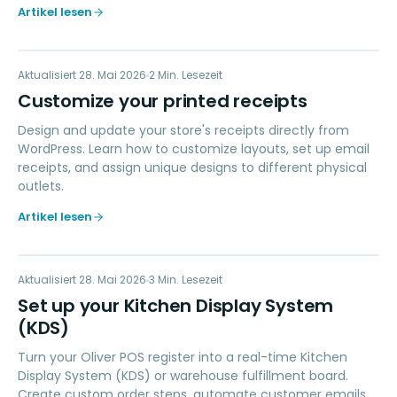
Artikel lesen
CP
Aktualisiert
ERSTE SCHRITTE
28. Mai 2026
2
Min. Lesezeit
Customize your printed receipts
Design and update your store's receipts directly from
WordPress. Learn how to customize layouts, set up email
receipts, and assign unique designs to different physical
outlets.
Artikel lesen
SU
Aktualisiert
ZAHLUNGEN
28. Mai 2026
3
Min. Lesezeit
Set up your Kitchen Display System
(KDS)
Turn your Oliver POS register into a real-time Kitchen
Display System (KDS) or warehouse fulfillment board.
Create custom order steps, automate customer emails,