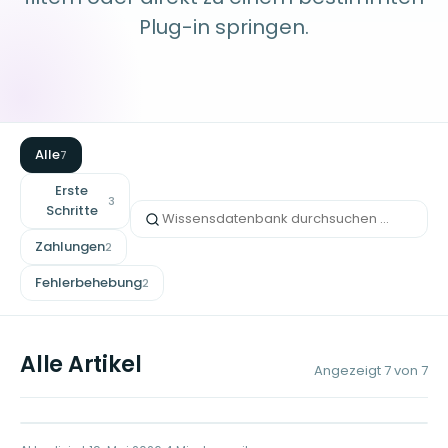
Plug-in springen.
Alle
7
Erste
3
Schritte
Zahlungen
2
Fehlerbehebung
2
Alle Artikel
Angezeigt
7
von
7