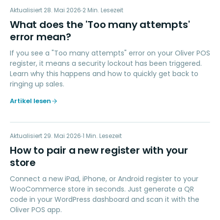
WD
Aktualisiert
FEHLERBEHEBUNG
28. Mai 2026
2
Min. Lesezeit
What does the 'Too many attempts'
error mean?
If you see a "Too many attempts" error on your Oliver POS
register, it means a security lockout has been triggered.
Learn why this happens and how to quickly get back to
ringing up sales.
Artikel lesen
HP
Aktualisiert
ERSTE SCHRITTE
29. Mai 2026
1
Min. Lesezeit
How to pair a new register with your
store
Connect a new iPad, iPhone, or Android register to your
WooCommerce store in seconds. Just generate a QR
code in your WordPress dashboard and scan it with the
Oliver POS app.