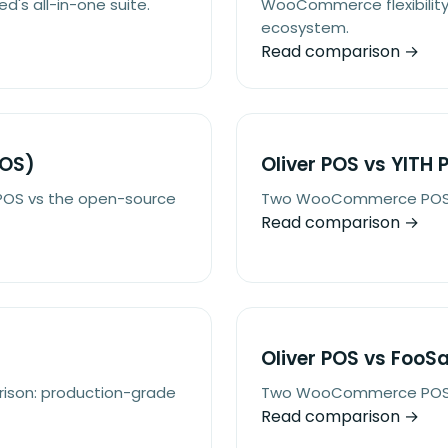
's all-in-one suite.
WooCommerce flexibility 
ecosystem.
Read comparison →
POS)
Oliver POS vs YITH 
OS vs the open-source
Two WooCommerce POS p
Read comparison →
Oliver POS vs FooSa
son: production-grade
Two WooCommerce POS p
Read comparison →