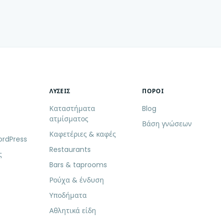
ΛΎΣΕΙΣ
ΠΌΡΟΙ
Καταστήματα
Blog
ατμίσματος
Βάση γνώσεων
Καφετέριες & καφές
rdPress
Restaurants
ς
Bars & taprooms
Ρούχα & ένδυση
Υποδήματα
Αθλητικά είδη