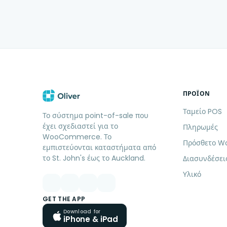
ΠΡΟΪΌΝ
Ταμείο POS
Το σύστημα point-of-sale που
έχει σχεδιαστεί για το
Πληρωμές
WooCommerce. Το
Πρόσθετο Wo
εμπιστεύονται καταστήματα από
το St. John's έως το Auckland.
Διασυνδέσει
Υλικό
GET THE APP
Download for
iPhone & iPad