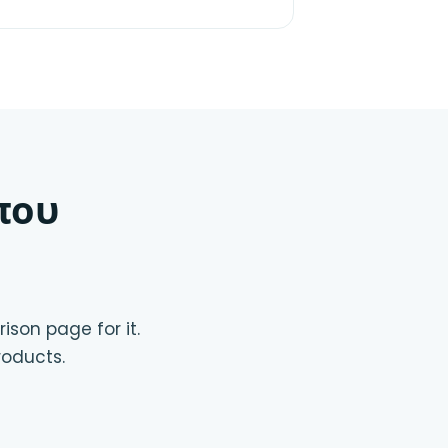
που
ison page for it.
roducts.