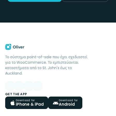
Το σύστημα point-of-sale που έχει σχεδιαστεί
για το WooCommerce. Το εμπιστεύονται
καταστήματα από το St. John's έως το
Auckland.
GET THE APP
Download for
Download for
iPhone & iPad
Android