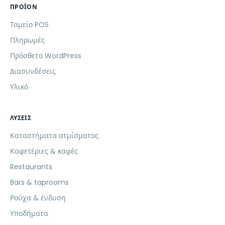
ΠΡΟΪΌΝ
Ταμείο POS
Πληρωμές
Πρόσθετο WordPress
Διασυνδέσεις
Υλικό
ΛΎΣΕΙΣ
Καταστήματα ατμίσματος
Καφετέριες & καφές
Restaurants
Bars & taprooms
Ρούχα & ένδυση
Υποδήματα