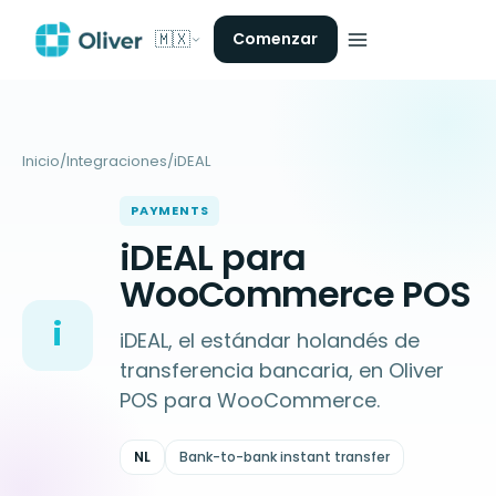
🇲🇽
Comenzar
Inicio
/
Integraciones
/
iDEAL
PAYMENTS
iDEAL para
WooCommerce POS
i
iDEAL, el estándar holandés de
transferencia bancaria, en Oliver
POS para WooCommerce.
NL
Bank-to-bank instant transfer