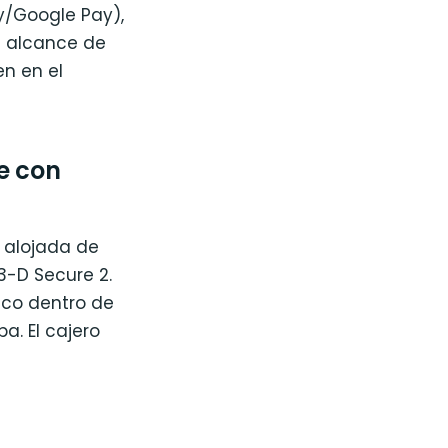
ay/Google Pay),
l alcance de
en en el
e con
a alojada de
-D Secure 2.
nco dentro de
a. El cajero