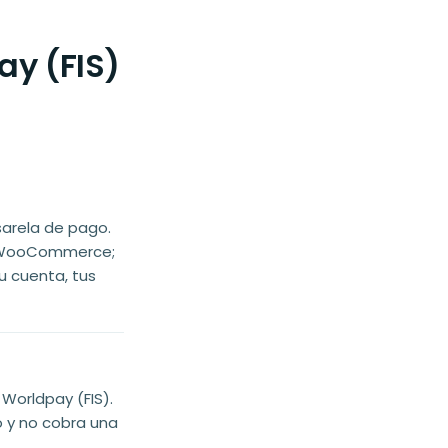
ay (FIS)
sarela de pago.
ra WooCommerce;
u cuenta, tus
Worldpay (FIS).
o y no cobra una