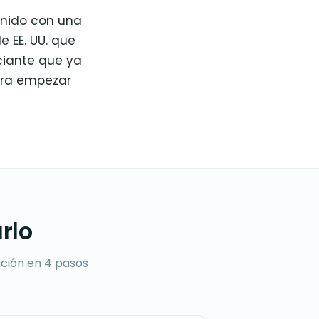
 Unido con una
 EE. UU. que
ciante que ya
era empezar
rlo
ación en 4 pasos