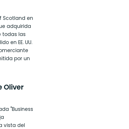
f Scotland en
fue adquirida
e todas las
ido en EE. UU.
comerciante
itida por un
 Oliver
ada "Business
ja
a vista del