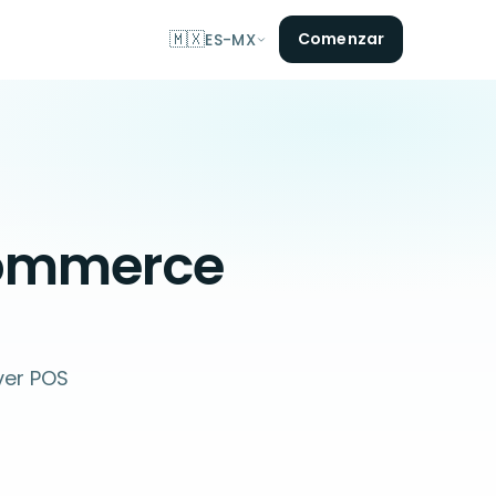
🇲🇽
Comenzar
ES-MX
Commerce
ver POS