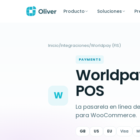
Producto
Soluciones
Pr
Inicio
/
Integraciones
/
Worldpay (FIS)
PAYMENTS
Worldpa
POS
W
La pasarela en línea d
para WooCommerce.
GB
US
EU
Visa
M