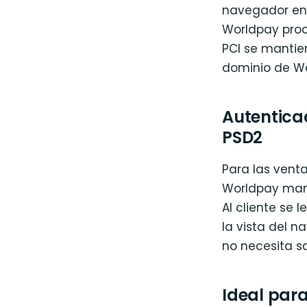
navegador en e
Worldpay proc
PCI se mantien
dominio de Wo
Autentica
PSD2
Para las venta
Worldpay mane
Al cliente se 
la vista del n
no necesita s
Ideal par