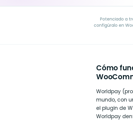
Potenciado a tr
configúralo en Wo
Cómo func
WooComm
Worldpay (pro
mundo, con una
el plugin de 
Worldpay dent