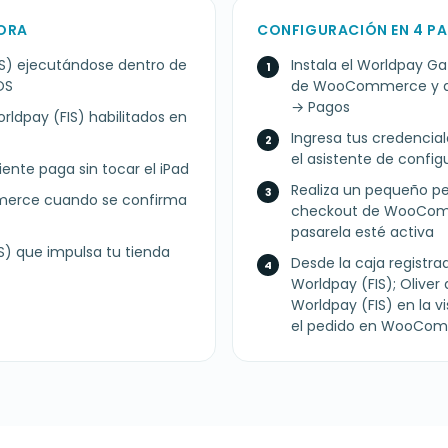
DORA
CONFIGURACIÓN EN 4 P
IS) ejecutándose dentro de
Instala el Worldpay 
OS
de WooCommerce y a
→ Pagos
ldpay (FIS) habilitados en
Ingresa tus credenciale
el asistente de config
liente paga sin tocar el iPad
Realiza un pequeño pe
mmerce cuando se confirma
checkout de WooComm
pasarela esté activa
) que impulsa tu tienda
Desde la caja registra
Worldpay (FIS); Oliver
Worldpay (FIS) en la v
el pedido en WooCom