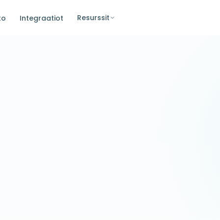
Resurssit
to
Integraatiot
WooComme
Synkronoitu · 