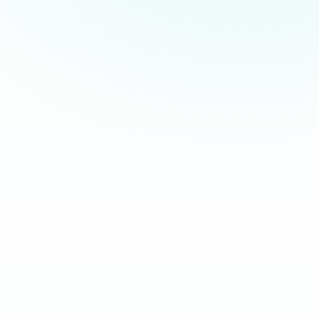
Tap to Pay on iPhone
Oliver Pay · 26,00 $