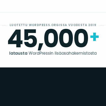
45,000
LUOTETTU WORDPRESS.ORGISSA VUODESTA 2019
+
latausta
WordPressin lisäosahakemistosta