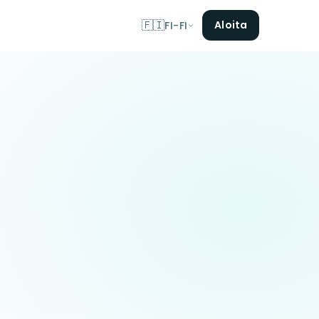
🇫🇮
Aloita
FI-FI
rce
2 s sitten