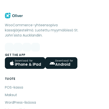
WooCommerce-yhteensopiva
kassajärjestelmä. Luotettu myymälöissä St.
John'sista Aucklandiin.
GET THE APP
Download for
Download for
iPhone & iPad
Android
TUOTE
POS-kassa
Maksut
WordPress-lisäosa