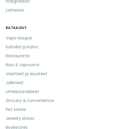
Integraatiot
Laitteisto
RATKAISUT
Vape-kaupat
Kahvilat ja kahvi
Restaurants
Bars & taprooms
Vaatteet ja asusteet
Jalkineet
Urheilutarvikkeet
Grocery & convenience
Pet stores
Jewelry stores
Bookstores