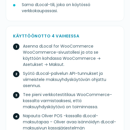
Sama dLocal-tili, joka on käytössä
verkkokaupassasi.
KÄYTTÖÖNOTTO 4 VAIHEESSA
Asenna dLocal for WooCommerce
WooCommerce-sivustollesi ja ota se
käyttöön kohdassa WooCommerce →
Asetukset → Maksut.
Syötä dLocal-palvelun API-tunnukset ja
viimeistele maksuyhdyskäytävän ohjattu
asennus.
Tee pieni verkkotestitilaus WooCommerce-
kassalta varmistaaksesi, että
maksuyhdyskäytävä on toiminnassa.
Napauta Oliver POS -kassalla dLocal-
maksutapaa – Oliver avaa isännöidyn dLocal-
maksusivun kassajärjestelmän