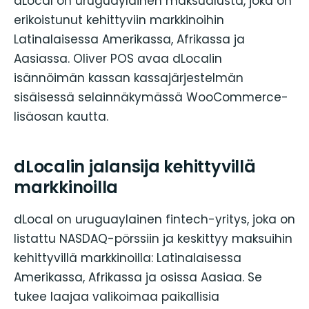
dLocal on uruguaylainen maksualusta, joka on
erikoistunut kehittyviin markkinoihin
Latinalaisessa Amerikassa, Afrikassa ja
Aasiassa. Oliver POS avaa dLocalin
isännöimän kassan kassajärjestelmän
sisäisessä selainnäkymässä WooCommerce-
lisäosan kautta.
dLocalin jalansija kehittyvillä
markkinoilla
dLocal on uruguaylainen fintech-yritys, joka on
listattu NASDAQ-pörssiin ja keskittyy maksuihin
kehittyvillä markkinoilla: Latinalaisessa
Amerikassa, Afrikassa ja osissa Aasiaa. Se
tukee laajaa valikoimaa paikallisia