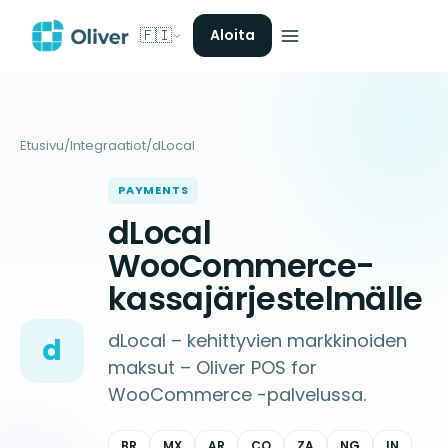
🇫🇮
Aloita
Etusivu
/
Integraatiot
/
dLocal
PAYMENTS
dLocal
WooCommerce-
kassajärjestelmälle
dLocal – kehittyvien markkinoiden
d
maksut – Oliver POS for
WooCommerce -palvelussa.
BR
MX
AR
CO
ZA
NG
IN