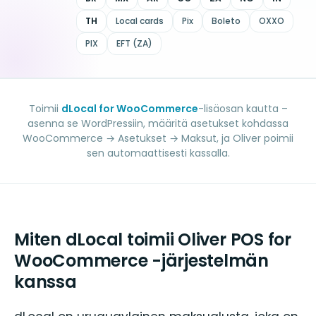
TH
Local cards
Pix
Boleto
OXXO
PIX
EFT (ZA)
Toimii
dLocal for WooCommerce
-lisäosan kautta –
asenna se WordPressiin, määritä asetukset kohdassa
WooCommerce → Asetukset → Maksut, ja Oliver poimii
sen automaattisesti kassalla.
Miten dLocal toimii Oliver POS for
WooCommerce -järjestelmän
kanssa