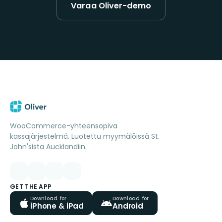
Varaa Oliver-demo
WooCommerce-yhteensopiva
kassajärjestelmä. Luotettu myymälöissä St.
John'sista Aucklandiin.
GET THE APP
Download for
Download for
iPhone & iPad
Android