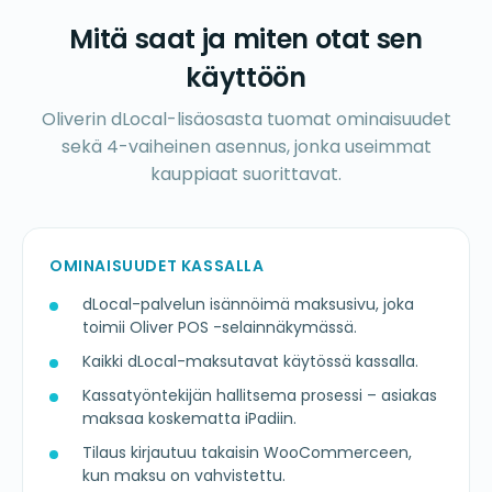
Mitä saat ja miten otat sen
käyttöön
Oliverin dLocal-lisäosasta tuomat ominaisuudet
sekä 4-vaiheinen asennus, jonka useimmat
kauppiaat suorittavat.
OMINAISUUDET KASSALLA
dLocal-palvelun isännöimä maksusivu, joka
toimii Oliver POS -selainnäkymässä.
Kaikki dLocal-maksutavat käytössä kassalla.
Kassatyöntekijän hallitsema prosessi – asiakas
maksaa koskematta iPadiin.
Tilaus kirjautuu takaisin WooCommerceen,
kun maksu on vahvistettu.