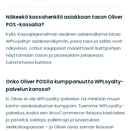
Näkeekö kassahenkilö asiakkaan tason Oliver
POS -kassalla?
Kyllä. Kassajärjestelmän sisäinen selainnäkymä lataa
WPLoyaltyn asiakasnäkymän, jossa taso ja saldo ovat
näkyvissä. Jotkut kauppiaat määrittävät kuittipohjan
näyttämään tason ja pistesaldon jokaisessa
tulostetussa kuitissa.
Onko Oliver POS:lla kumppanuutta WPLoyalty-
palvelun kanssa?
Ei. Oliver ei ole WPLoyalty-palvelun tai minkään muun
kanta-asiakasalustan kumppani. Tuemme WPLoyalty-
palvelua, koska sen WooCommerce-lisäosa käsittelee
jo pisteitä, saldoja, palkintoja ja lunastuksia
verkkokaupassasi – ja Oliver avaa saman lisäosan