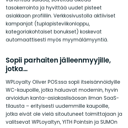
tasokerrointa ja hyvittää uudet pisteet
asiakkaan profiiliin. Verkkosivustolla aktiiviset
kampanjat (tuplapisteviikonloppu,
kategoriakohtaiset bonukset) koskevat
automaattisesti myös myymälämyyntiä.
Sopii parhaiten jälleenmyyjille,
jotka…
WPLoyalty Oliver POS:ssa sopii itseisännöidyille
WC-kaupoille, jotka haluavat modernin, hyvin
arvioidun kanta-asiakaslisäosan ilman SaaS-
tilausta – erityisesti uudemmille kaupoille,
jotka eivät ole vielä sitoutuneet toimittajaan ja
valitsevat WPLoyaltyn, YITH Pointsin ja SUMOn