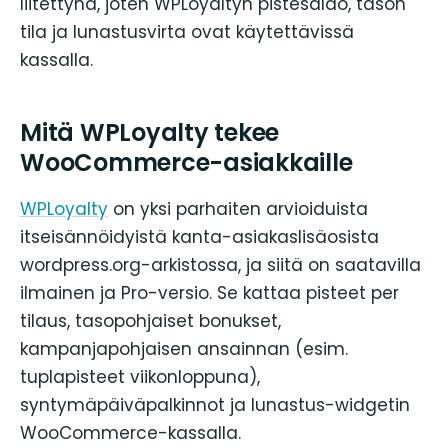
liitettynä, joten WPLoyaltyn pistesaldo, tason
tila ja lunastusvirta ovat käytettävissä
kassalla.
Mitä WPLoyalty tekee
WooCommerce-asiakkaille
WPLoyalty
on yksi parhaiten arvioiduista
itseisännöidyistä kanta-asiakaslisäosista
wordpress.org-arkistossa, ja siitä on saatavilla
ilmainen ja Pro-versio. Se kattaa pisteet per
tilaus, tasopohjaiset bonukset,
kampanjapohjaisen ansainnan (esim.
tuplapisteet viikonloppuna),
syntymäpäiväpalkinnot ja lunastus-widgetin
WooCommerce-kassalla.