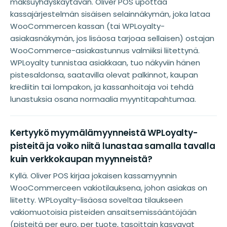
maksuyhdyskäytävän. Oliver POS upottaa
kassajärjestelmän sisäisen selainnäkymän, joka lataa
WooCommercen kassan (tai WPLoyalty-
asiakasnäkymän, jos lisäosa tarjoaa sellaisen) ostajan
WooCommerce-asiakastunnus valmiiksi liitettynä.
WPLoyalty tunnistaa asiakkaan, tuo näkyviin hänen
pistesaldonsa, saatavilla olevat palkinnot, kaupan
krediitin tai lompakon, ja kassanhoitaja voi tehdä
lunastuksia osana normaalia myyntitapahtumaa.
Kertyykö myymälämyynneistä WPLoyalty-
pisteitä ja voiko niitä lunastaa samalla tavalla
kuin verkkokaupan myynneistä?
Kyllä. Oliver POS kirjaa jokaisen kassamyynnin
WooCommerceen vakiotilauksena, johon asiakas on
liitetty. WPLoyalty-lisäosa soveltaa tilaukseen
vakiomuotoisia pisteiden ansaitsemissääntöjään
(pisteitä per euro, per tuote, tasoittain kasvavat