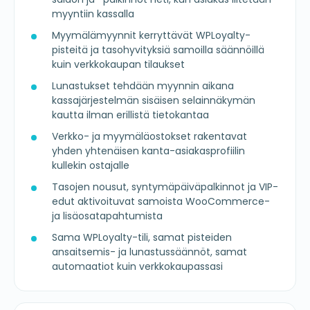
myyntiin kassalla
Myymälämyynnit kerryttävät WPLoyalty-
pisteitä ja tasohyvityksiä samoilla säännöillä
kuin verkkokaupan tilaukset
Lunastukset tehdään myynnin aikana
kassajärjestelmän sisäisen selainnäkymän
kautta ilman erillistä tietokantaa
Verkko- ja myymäläostokset rakentavat
yhden yhtenäisen kanta-asiakasprofiilin
kullekin ostajalle
Tasojen nousut, syntymäpäiväpalkinnot ja VIP-
edut aktivoituvat samoista WooCommerce-
ja lisäosatapahtumista
Sama WPLoyalty-tili, samat pisteiden
ansaitsemis- ja lunastussäännöt, samat
automaatiot kuin verkkokaupassasi