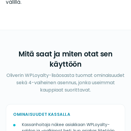
välillä.
Mitä saat ja miten otat sen
käyttöön
Oliverin WPLoyalty-lisäosasta tuomat ominaisuudet
sekä 4-vaiheinen asennus, jonka useimmat
kauppiaat suorittavat.
OMINAISUUDET KASSALLA
Kassanhoitaja näkee asiakkaan WPLoyalty-
saldon ja -palkinnot heti, kun asiakas liitetään