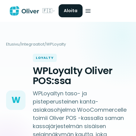
🇫🇮
Aloita
Etusivu
/
Integraatiot
/
WPLoyalty
LOYALTY
WPLoyalty Oliver
POS:ssa
WPLoyaltyn taso- ja
W
pisteperusteinen kanta-
asiakasohjelma WooCommercelle
toimii Oliver POS -kassalla saman
kassajärjestelmän sisäisen
selainnäkymän kautta, joka