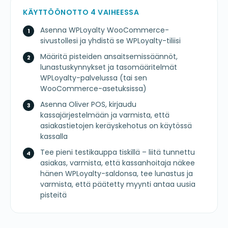
KÄYTTÖÖNOTTO 4 VAIHEESSA
Asenna WPLoyalty WooCommerce-
sivustollesi ja yhdistä se WPLoyalty-tiliisi
Määritä pisteiden ansaitsemissäännöt,
lunastuskynnykset ja tasomääritelmät
WPLoyalty-palvelussa (tai sen
WooCommerce-asetuksissa)
Asenna Oliver POS, kirjaudu
kassajärjestelmään ja varmista, että
asiakastietojen keräyskehotus on käytössä
kassalla
Tee pieni testikauppa tiskillä – liitä tunnettu
asiakas, varmista, että kassanhoitaja näkee
hänen WPLoyalty-saldonsa, tee lunastus ja
varmista, että päätetty myynti antaa uusia
pisteitä