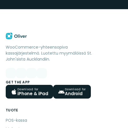
WooCommerce-yhteensopiva
kassajärjestelmä. Luotettu myymälöissä St.
John'sista Aucklandiin.
GET THE APP
Download for
Download for
iPhone & iPad
Android
TUOTE
POS-kassa