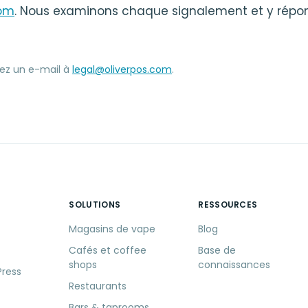
com
. Nous examinons chaque signalement et y rép
ez un e-mail à
legal@oliverpos.com
.
SOLUTIONS
RESSOURCES
Magasins de vape
Blog
Cafés et coffee
Base de
shops
connaissances
Press
Restaurants
Bars & taprooms