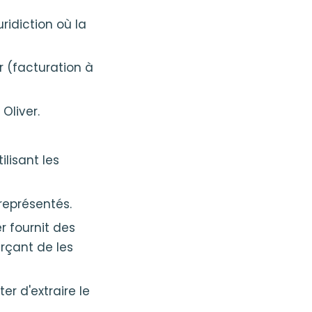
ridiction où la
r (facturation à
Oliver.
lisant les
représentés.
r fournit des
erçant de les
er d'extraire le