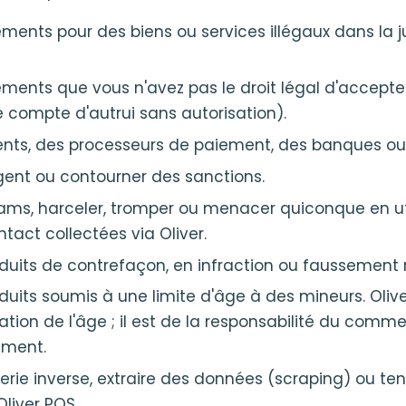
ements pour des biens ou services illégaux dans la ju
ements que vous n'avez pas le droit légal d'accepte
le compte d'autrui sans autorisation).
ents, des processeurs de paiement, des banques ou 
rgent ou contourner des sanctions.
ams, harceler, tromper ou menacer quiconque en uti
act collectées via Oliver.
duits de contrefaçon, en infraction ou faussement 
uits soumis à une limite d'âge à des mineurs. Olive
ication de l'âge ; il est de la responsabilité du comm
tement.
ierie inverse, extraire des données (scraping) ou tent
liver POS.