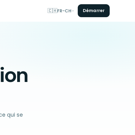
🇨🇭
Démarrer
FR-CH
tion
 ce qui se