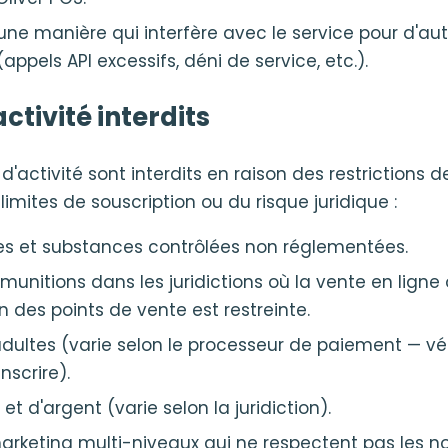
d'une manière qui interfère avec le service pour d'au
pels API excessifs, déni de service, etc.).
ctivité interdits
d'activité sont interdits en raison des restrictions 
imites de souscription ou du risque juridique :
les et substances contrôlées non réglementées.
munitions dans les juridictions où la vente en ligne
n des points de vente est restreinte.
dultes (varie selon le processeur de paiement — vé
nscrire).
t d'argent (varie selon la juridiction).
rketing multi-niveaux qui ne respectent pas les n