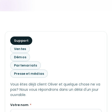
De
Support
quoi
Ventes
s'agit-
Démos
il
?
Partenariats
Presse et médias
Vous êtes déjà client Oliver et quelque chose ne va
pas? Nous vous répondrons dans un délai d'un jour
ouvrable.
Votre nom
*