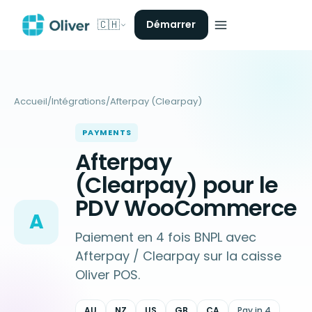
🇨🇭
Démarrer
Accueil
/
Intégrations
/
Afterpay (Clearpay)
PAYMENTS
Afterpay
(Clearpay) pour le
PDV WooCommerce
A
Paiement en 4 fois BNPL avec
Afterpay / Clearpay sur la caisse
Oliver POS.
AU
NZ
US
GB
CA
Pay in 4