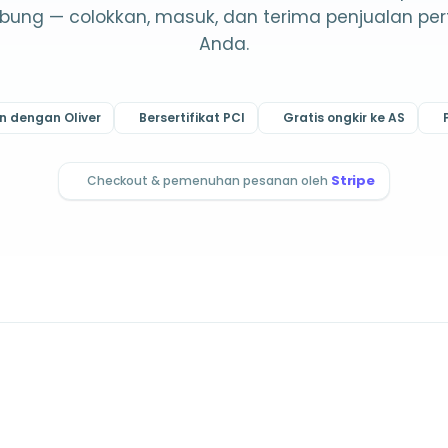
ubung — colokkan, masuk, dan terima penjualan pe
Anda.
 dengan Oliver
Bersertifikat PCI
Gratis ongkir ke AS
Stripe
Checkout & pemenuhan pesanan oleh