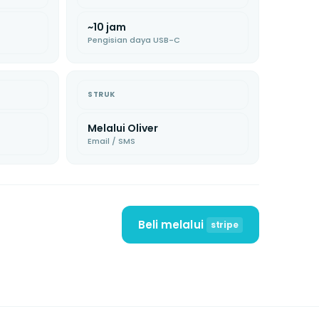
~10 jam
Pengisian daya USB-C
STRUK
Melalui Oliver
Email / SMS
Beli melalui
stripe