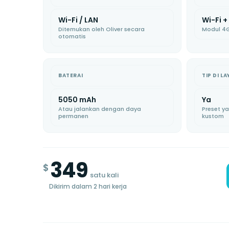
Wi-Fi / LAN
Wi-Fi +
Ditemukan oleh Oliver secara
Modul 4G
otomatis
BATERAI
TIP DI L
5050 mAh
Ya
Atau jalankan dengan daya
Preset y
permanen
kustom
349
$
satu kali
Dikirim dalam 2 hari kerja