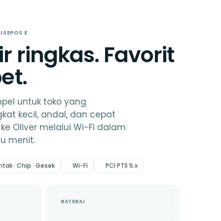
ISEPOS E
r ringkas. Favorit
et.
mpel untuk toko yang
at kecil, andal, dan cepat
ke Oliver melalui Wi-Fi dalam
u menit.
ntak · Chip · Gesek
Wi-Fi
PCI PTS 5.x
BATERAI