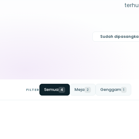
terh
Sudah dipasangkan
Semua
Meja
Genggam
FILTER
4
2
1