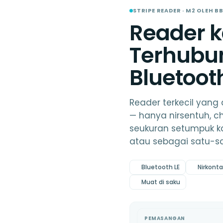
STRIPE READER · M2 OLEH B
Reader k
Terhubu
Bluetoot
Reader terkecil yang
— hanya nirsentuh, c
seukuran setumpuk k
atau sebagai satu-sa
Bluetooth LE
Nirkonta
Muat di saku
Stok menipis
PEMASANGAN