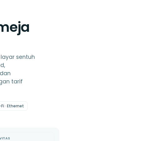
meja
layar sentuh
d,
 dan
an tarif
Fi · Ethernet
VITAS