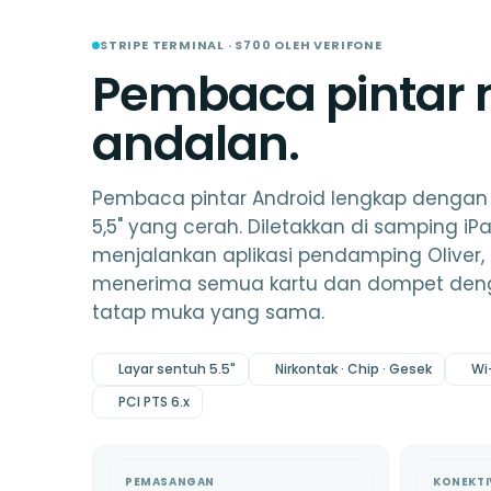
STRIPE TERMINAL · S700 OLEH VERIFONE
Pembaca pintar 
andalan.
Pembaca pintar Android lengkap dengan 
5,5" yang cerah. Diletakkan di samping iPa
menjalankan aplikasi pendamping Oliver,
menerima semua kartu dan dompet deng
tatap muka yang sama.
Layar sentuh 5.5"
Nirkontak · Chip · Gesek
Wi-
PCI PTS 6.x
PEMASANGAN
KONEKTI