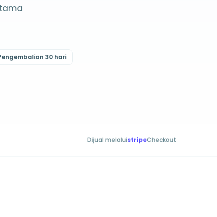
rtama
Pengembalian 30 hari
Dijual melalui
stripe
Checkout