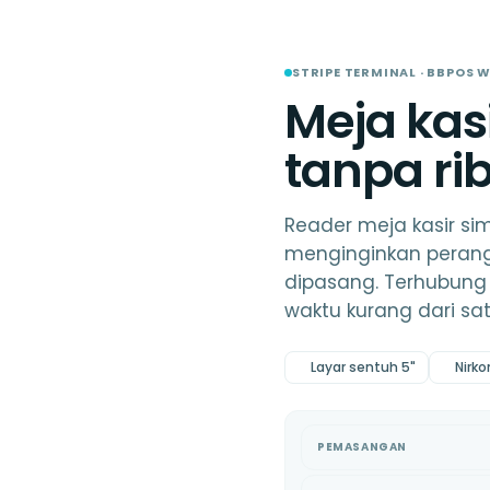
STRIPE TERMINAL · BBPOS W
Meja kasi
tanpa rib
Reader meja kasir si
menginginkan perangk
dipasang. Terhubung 
waktu kurang dari sat
Layar sentuh 5"
Nirko
PEMASANGAN
Stok tersedia