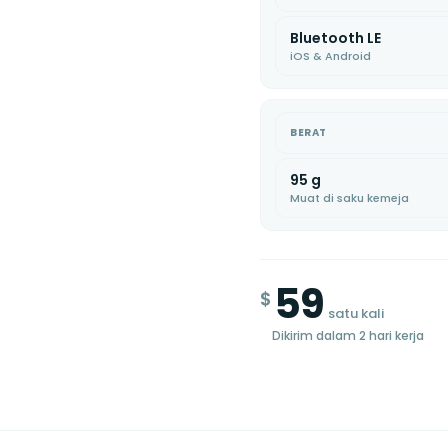
Bluetooth LE
iOS & Android
BERAT
95 g
Muat di saku kemeja
59
$
satu kali
Dikirim dalam 2 hari kerja