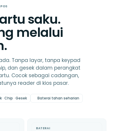
BPOS
artu saku.
ng melalui
h.
 ada. Tanpa layar, tanpa keypad
hip, dan gesek dalam perangkat
artu. Cocok sebagai cadangan,
tunya reader di kios pasar.
k · Chip · Gesek
Baterai tahan seharian
BATERAI