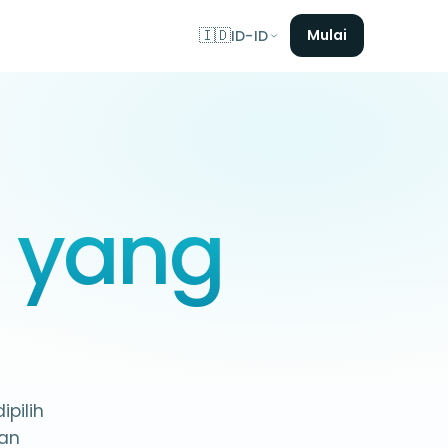
🇮🇩
Mulai
ID-ID
s
yang
ipilih
dan