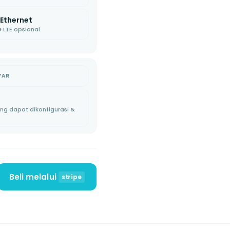
STRIPE
TERMINAL · VERI
 Ethernet
 LTE opsional
AYAR
ang dapat dikonfigurasi &
Beli melalui
stripe