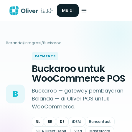
🇮🇩
Mulai
Beranda
/
Integrasi
/
Buckaroo
PAYMENTS
Buckaroo untuk
WooCommerce POS
Buckaroo — gateway pembayaran
B
Belanda — di Oliver POS untuk
WooCommerce.
NL
BE
DE
iDEAL
Bancontact
SEPA Direct Debit
Visa
Mastercard