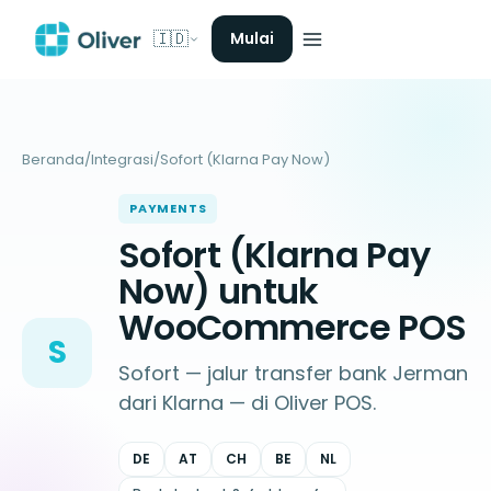
🇮🇩
Mulai
Beranda
/
Integrasi
/
Sofort (Klarna Pay Now)
PAYMENTS
Sofort (Klarna Pay
Now) untuk
WooCommerce POS
S
Sofort — jalur transfer bank Jerman
dari Klarna — di Oliver POS.
DE
AT
CH
BE
NL