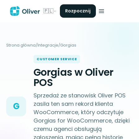
🇵🇱
Rozpocznij
Strona główna
/
Integracje
/
Gorgias
CUSTOMER SERVICE
Gorgias w Oliver
POS
Sprzedaż ze stanowisk Oliver POS
zasila ten sam rekord klienta
G
WooCommerce, który odczytuje
Gorgias for WooCommerce, dzięki
czemu agenci obsługują
zgłoszenia, mając pełną historię