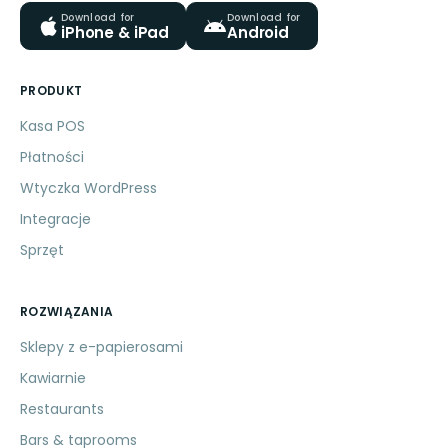
Download for
Download for
iPhone & iPad
Android
PRODUKT
Kasa POS
Płatności
Wtyczka WordPress
Integracje
Sprzęt
ROZWIĄZANIA
Sklepy z e-papierosami
Kawiarnie
Restaurants
Bars & taprooms