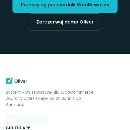
Przeczytaj przewodnik WooRewards
Zarezerwuj demo Oliver
System POS stworzony dla WooCommerce.
Zaufany przez sklepy od St. John's po
Auckland.
GET THE APP