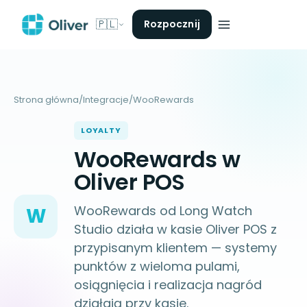
🇵🇱
Rozpocznij
Strona główna
/
Integracje
/
WooRewards
LOYALTY
WooRewards w
Oliver POS
WooRewards od Long Watch
W
Studio działa w kasie Oliver POS z
przypisanym klientem — systemy
punktów z wieloma pulami,
osiągnięcia i realizacja nagród
działają przy kasie.